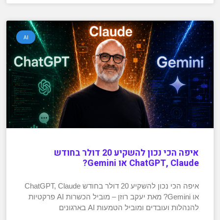
AI
איפה הכי נכון להשקיע 20 דולר בחודש
ChatGPT, Claude או Gemini?
איפה הכי נכון להשקיע 20 דולר בחודש ChatGPT, Claude
או Gemini? מאת יעקב רוזן – מוביל הכשרות AI פרקטיות
להנהלות ועובדים ומוביל הטמעות AI בארגונים