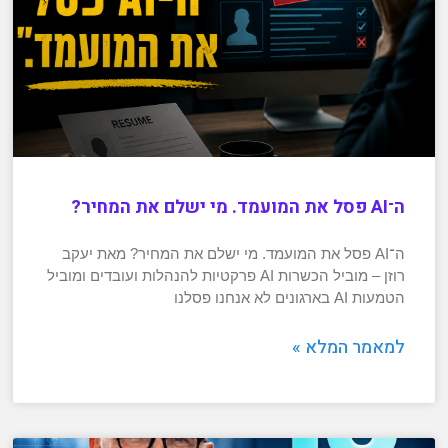
ה־AI פסל את המועמד. מי ישלם את המחיר?
ה־AI פסל את המועמד. מי ישלם את המחיר? מאת יעקב
רוזן – מוביל הכשרות AI פרקטיות להנהלות ועובדים ומוביל
הטמעות AI בארגונים לא אנחנו פסלנו
למאמר המלא »