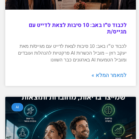
לכבוד ט״ו באב: 10 סיבות לצאת לדייט עם
מגייס/ת
לכבוד ט״ו באב: 10 סיבות לצאת לדייט עם מגייס/ת מאת
יעקב רוזן – מוביל הכשרות AI פרקטיות להנהלות ועובדים
ומוביל הטמעות AI בארגונים כבר השוונו
למאמר המלא »
AI