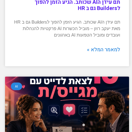
תם עידן הAI שכותב. הגיע הזמן להפוך
לBuilders גם ב HR
תם עידן הAI שכותב. הגיע הזמן להפוך לBuilders גם ב HR
מאת יעקב רוזן – מוביל הכשרות AI פרקטיות להנהלות
ועובדים ומוביל הטמעות AI בארגונים
למאמר המלא »
AI