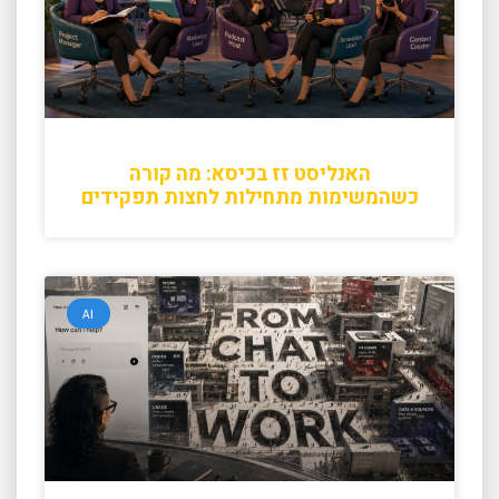
האנליסט זז בכיסא: מה קורה
כשהמשימות מתחילות לחצות תפקידים
AI