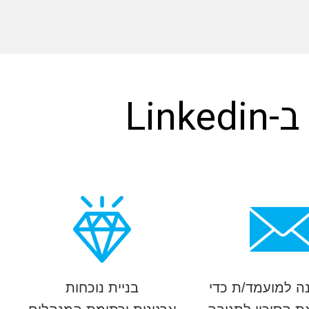
נה למועמד/ת כדי
בניית נוכחות