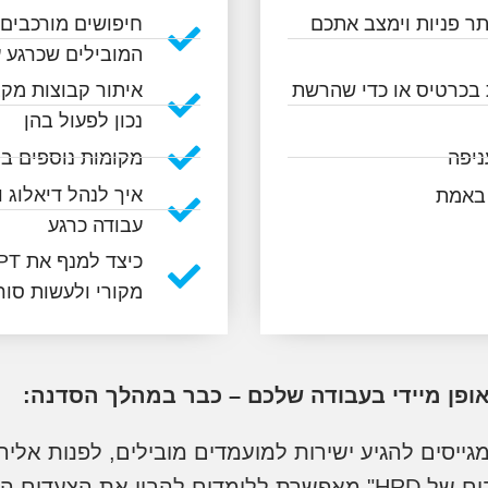
תר פניות וימצב אתכם
חיפושים מורכבים 
המובילים שכרגע ע
ידעו שביקרת בכרטיס או כדי שהרשת
איתור קבוצות מקצ
נכון לפעול בהן​
ניפה
מקומות נוספים ב
איך לנהל דיאלוג 
 באמת
עבודה כרגע
מקורי ולעשות סור
ופן מיידי בעבודה שלכם – כבר במהלך הסדנה:
ייסים להגיע ישירות למועמדים מובילים, לפנות אליה
בתפקידים בארגון. העבודה בשיטת "חמשת השלבים של HRD" מאפשרת ל