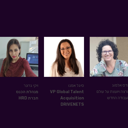
דס אלמוג
סיגל אמנו
ויקי גרונר
רצה ויועצת על עולם
VP Global Talent
מנהלת הכנס
עבודה החדש
Acquisition
חברת HRD
DRIVENETS