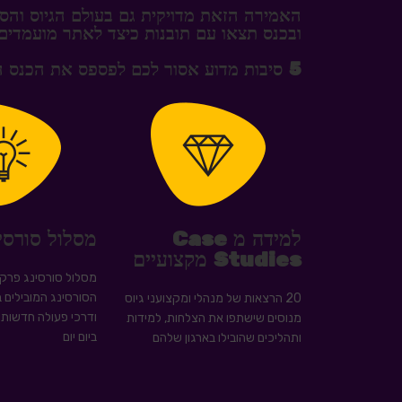
האמירה הזאת מדויקית גם בעולם הגיוס והסו
ובכנס תצאו עם תובנות כיצד לאתר מועמדים 
5 סיבות מדוע אסור לכם לפספס את הכנס הזה
למידה מ Case
מסלול סורסי
Studies מקצועיים
מסלול סורסינג פרקט
הסורסינג המובילים ב
20 הרצאות של מנהלי ומקצועני גיוס
ודרכי פעולה חדשות 
מנוסים שישתפו את הצלחות, למידות
ביום יום
ותהליכים שהובילו בארגון שלהם