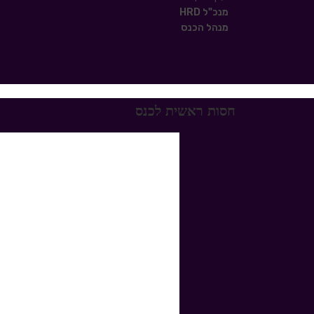
מנכ"ל HRD
מנהל הכנס
חסות ראשית לכנס