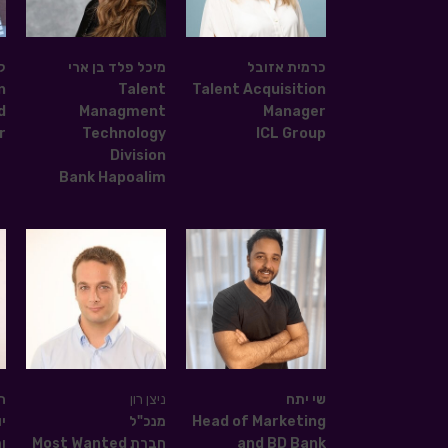
כרמית אזובל
מיכל פלד בן ארי
ק
n
Talent
Talent Acquisition
d
Managment
Manager
r
Technology
ICL Group
Division
Bank Hapoalim
שי יתח
ניצן רון
ה
Head of Marketing
מנכ"ל
י
and BD Bank
חברת Most Wanted
ו