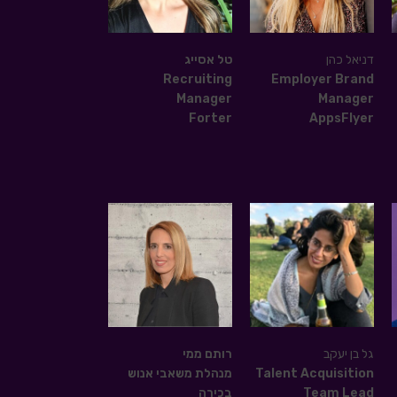
דניאל כהן
טל אסייג
Recruiting
Employer Brand
Manager
Manager
Forter
AppsFlyer
גל בן יעקב
רותם ממי
Talent Acquisition
מנהלת משאבי אנוש
Team Lead
בכירה