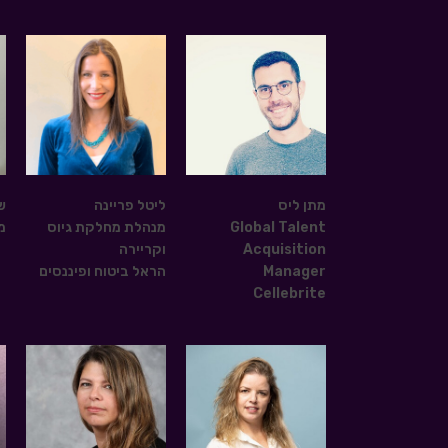
מתן ליס
ליטל פריינה
ש
Global Talent
מנהלת מחלקת גיוס
מנכ
Acquisition
וקריירה
Manager
הראל ביטוח ופיננסים
Cellebrite