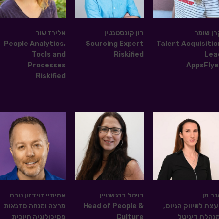
רן שומר
רון קונסטנטין
אלירז שור
People Analytics,
Sourcing Expert
Talent Acquisitio
Tools and
Riskified
Lea
Processes
AppsFlye
Riskified
גר מן
רויטל ברגשטיין
אמיתיי דוידזון טבת
ועצת לשיווק הגיוס,
Head of People &
מרצה ומנחה סדנאות
מנהלת דיגיטל
Culture
פסיכולוגיה חיובית