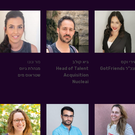
ירי וקס
גיא קולב
מור ונונו
"ל GotFriends
Head of Talent
מנהלת גיוס
Acquisition
שטראוס מים
Nucleai