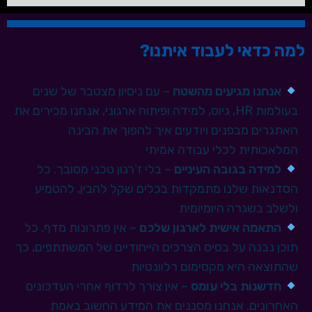
למה כדאי לעבוד איתנו?
אנחנו מגיעים מהשטח
– עם ניסיון מצטבר של שנים
בעולמות HR, גיוס, למידה ופיתוח ארגוני, אנחנו מכירים את
האתגרים מבפנים ויודעים איך להפוך את הבינה
המלאכותית לכלי עבודה אמיתי
למידה בגובה העיניים
– בלי ז’רגון טכני מסובך. כל
הסדנאות שלנו מתמקדות בכלים שקל להבין, להטמיע
ולשלב בשגרה היומיומית
התאמה אישית לארגון שלכם
– אין פתרונות מדף. כל
תוכן נבנה על בסיס הצרכים הייחודיים של המשתתפים, כך
שהתוצאה היא מקסימום רלוונטיות
חדשנות בלי עומס
– אין צורך לרדוף אחרי העדכונים
האחרונים. אנחנו מסננים את המידע החשוב באמת