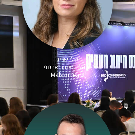
שלי שריג
מנהלת פיתוח ארגוני
MalamTeam