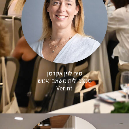
מיה לוין אקרמן
סמנכ"לית משאבי אנוש
Verint