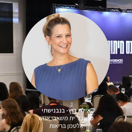
אילת ריץ- בנבנישתי
סמנכל"ית משאבי אנוש
אלטמן בריאות