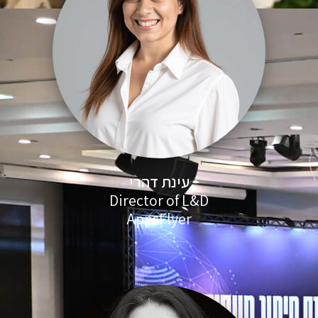
עינת דהרי
Director of L&D
AppsFlyer