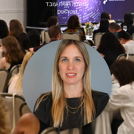
מנהלת חווית עובד
שטראוס