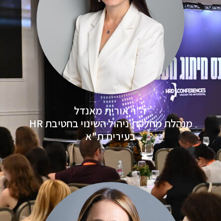
ד"ר אורית מאנדל
מנהלת מחלקת ניהול השינוי בחטיבת HR
בעירית ת"א