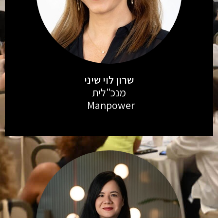
שרון לוי שיני
מנכ"לית
Manpower