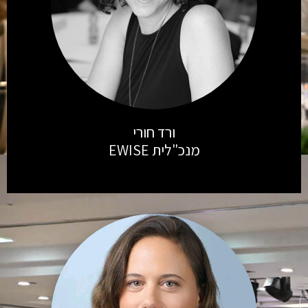
ורד חורי
מנכ"לית EWISE