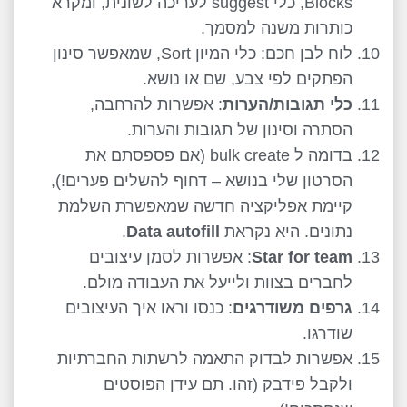
Blocks, כלי suggest לעריכה לשונית, ומקרא
כותרות משנה למסמך.
לוח לבן חכם: כלי המיון Sort, שמאפשר סינון
הפתקים לפי צבע, שם או נושא.
כלי תגובות/הערות
: אפשרות להרחבה,
הסתרה וסינון של תגובות והערות.
בדומה ל bulk create (אם פספסתם את
הסרטון שלי בנושא – דחוף להשלים פערים!),
קיימת אפליקציה חדשה שמאפשרת השלמת
נתונים. היא נקראת
Data autofill
.
Star for team
: אפשרות לסמן עיצובים
לחברים בצוות ולייעל את העבודה מולם.
גרפים משודרגים
: כנסו וראו איך העיצובים
שודרגו.
אפשרות לבדוק התאמה לרשתות החברתיות
ולקבל פידבק (זהו. תם עידן הפוסטים