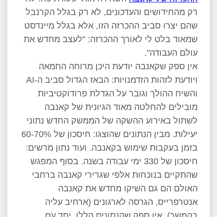
רק מהחידושים והעדכונים, לא רק בגלל הקרנבל
שהם יצרו סביב ההכרזה הזו, אלא בגלל מיינדסט
שמאוד בלט לי לאורך ההכרזה: "לעצב מחדש את
עולם העבודה".
אין ספק שקאנבה יודעת היכן מרוחה החמאה
ויודעת לזהות הזדמנויות: הבאז הגדול סביב ה-AI
והשיח ההולך וגובר על הגדלת פרודוקטיביות
מובילים להחלטה מאוד הגיונית של קאנבה
לשתול באירוע ההשקה של הממשק החדש נתוני
יעילות. מבין הנתונים שהוצגו: חיסכון של 60-70%
בזמן בעקבות שימוש בקאנבה. ועוד נתון מרשים:
חיסכון של 330 ימי עבודה בשנה. בסוף המפגש
שהתקיים בנוכחות אלפי שגרירי קאנבה ברחבי
האולם הם גם השיקו מחדש את קאנבה
אנטרפרייס, הגרסה לארגונים (ארחיב עליה
בהמשך). אין ספק שהנתונים הללו, יחד עם