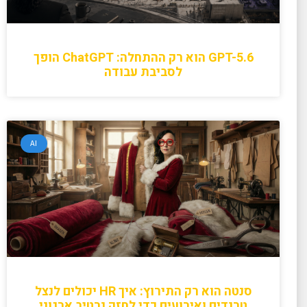
GPT-5.6 הוא רק ההתחלה: ChatGPT הופך
לסביבת עבודה
AI
סנטה הוא רק התירוץ: איך HR יכולים לנצל
טרנדים ואירועים כדי לחזק נרטיב ארגוני