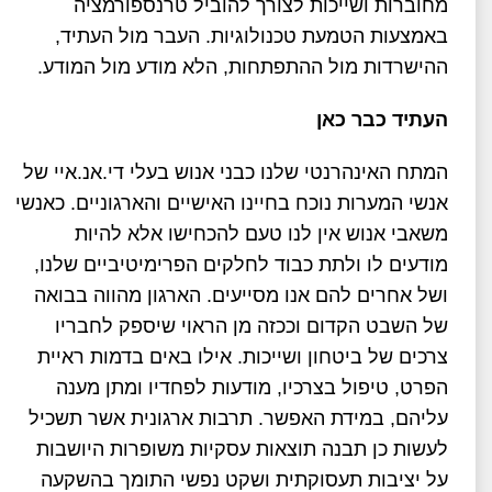
מחוברות ושייכות לצורך להוביל טרנספורמציה
באמצעות הטמעת טכנולוגיות. העבר מול העתיד,
ההישרדות מול ההתפתחות, הלא מודע מול המודע.
העתיד כבר כאן
המתח האינהרנטי שלנו כבני אנוש בעלי די.אנ.איי של
אנשי המערות נוכח בחיינו האישיים והארגוניים. כאנשי
משאבי אנוש אין לנו טעם להכחישו אלא להיות
מודעים לו ולתת כבוד לחלקים הפרימיטיביים שלנו,
ושל אחרים להם אנו מסייעים. הארגון מהווה בבואה
של השבט הקדום וככזה מן הראוי שיספק לחבריו
צרכים של ביטחון ושייכות. אילו באים בדמות ראיית
הפרט, טיפול בצרכיו, מודעות לפחדיו ומתן מענה
עליהם, במידת האפשר. תרבות ארגונית אשר תשכיל
לעשות כן תבנה תוצאות עסקיות משופרות היושבות
על יציבות תעסוקתית ושקט נפשי התומך בהשקעה