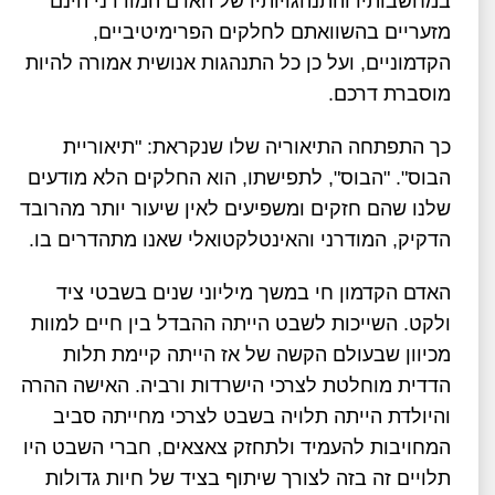
במחשבותיו והתנהגויותיו של האדם המודרני הינם
מזעריים בהשוואתם לחלקים הפרימיטיביים,
הקדמוניים, ועל כן כל התנהגות אנושית אמורה להיות
מוסברת דרכם.
כך התפתחה התיאוריה שלו שנקראת: "תיאוריית
הבוס". "הבוס", לתפישתו, הוא החלקים הלא מודעים
שלנו שהם חזקים ומשפיעים לאין שיעור יותר מהרובד
הדקיק, המודרני והאינטלקטואלי שאנו מתהדרים בו.
האדם הקדמון חי במשך מיליוני שנים בשבטי ציד
ולקט. השייכות לשבט הייתה ההבדל בין חיים למוות
מכיוון שבעולם הקשה של אז הייתה קיימת תלות
הדדית מוחלטת לצרכי הישרדות ורביה. האישה ההרה
והיולדת הייתה תלויה בשבט לצרכי מחייתה סביב
המחויבות להעמיד ולתחזק צאצאים, חברי השבט היו
תלויים זה בזה לצורך שיתוף בציד של חיות גדולות