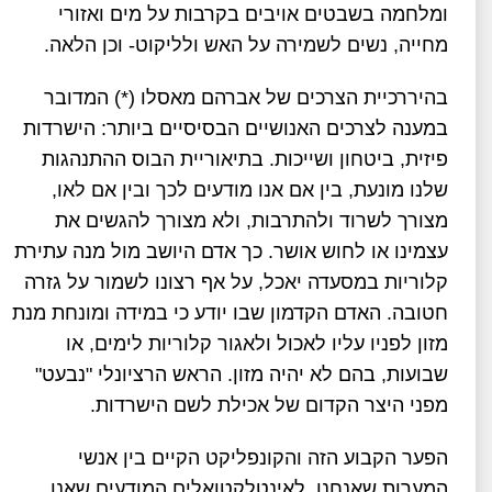
ומלחמה בשבטים אויבים בקרבות על מים ואזורי
מחייה, נשים לשמירה על האש ולליקוט- וכן הלאה.
בהיררכיית הצרכים של אברהם מאסלו (*) המדובר
במענה לצרכים האנושיים הבסיסיים ביותר: הישרדות
פיזית, ביטחון ושייכות. בתיאוריית הבוס ההתנהגות
שלנו מונעת, בין אם אנו מודעים לכך ובין אם לאו,
מצורך לשרוד ולהתרבות, ולא מצורך להגשים את
עצמינו או לחוש אושר. כך אדם היושב מול מנה עתירת
קלוריות במסעדה יאכל, על אף רצונו לשמור על גזרה
חטובה. האדם הקדמון שבו יודע כי במידה ומונחת מנת
מזון לפניו עליו לאכול ולאגור קלוריות לימים, או
שבועות, בהם לא יהיה מזון. הראש הרציונלי "נבעט"
מפני היצר הקדום של אכילת לשם הישרדות.
הפער הקבוע הזה והקונפליקט הקיים בין אנשי
המערות שאנחנו, לאינטלקטואלים המודעים שאנו