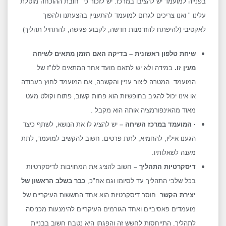
בפנייה למועמד יש להציבו במרכז. יש לזכור כי "חובת ההוכחה מוטלת
עלינו " ואנו צריכים לגרום למועמד להתעניין בהצעתנו ולהפוך
לאקטיבי (להיפתח להזדמנות חדשה, לקבוע פגישה, להתחיל תהליך)
שיחת טלפון ראשונית – בדיקה האם הזמן מתאים לשיחה
מעין זו.
במידה ולא יש לתאם מועד אחר המתאים ללו"ז של
המועמד. המטרה ליצור עניין והקשבה, אם המועמד לחוץ בעבודה
או אינו יכול להגיב בחופשיות הוא פחות קשוב, פתוח וקולט מעט
מאוד מהאינפורמציה אותה הוא מקבל .
·
המועמד במרכז השיחה –
יש להציג לו את הנושא, לשתף כיצד
הגענו איליו, להחמיא, לתת פרטים. חשוב להקשיב למועמד, לתת
מענה לשאלותיו.
דיסקרטיות התהליך –
חשוב להציג את המחויבות לדיסקרטיות
בכל שלבי התהליך עד לסיומו וגם אח"כ,
כבר בשלב הראשון של
יצירת הקשר
. חוסר דיסקרטיות הוא אחד החששות העיקריים של
מועמדים פאסיביים ואחד הגורמים העיקריים להימנעות מכניסה
לתהליך. התייחסות לחשש זה והפגתו היא נטבח חשוב בבניית