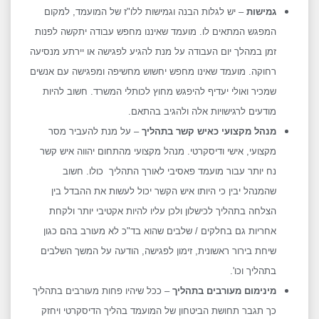
גמישות
– יש לגלות הבנה וגמישות ללו"ז של המועמד, למקום
המפגש המתאים לו. מועמד שאיננו מחפש עבודה יתקשה לפנות
זמן במהלך יום העבודה על מנת להגיע לפגישה או יירתע מנסיעה
רחוקה. מועמד שאינו מחפש יחשוש מחשיפה ומפגישה עם אנשים
שמכיר ואולי יעדיף להיפגש מחוץ לכותלי המשרד. חשוב להיות
מודעים לרגישויות אלה ולהגיב בהתאם.
מנהל מקצועי כאיש קשר בתהליך
– על מנת להעביר מסר
מקצועי, אישי ודיסקרטי. מנהל מקצועי מהתחום יהווה איש קשר
נח יותר עבור מועמד פאסיבי לאורך התהליך כולו. חשוב
שהמנהל יבין כי היותו איש הקשר יכול לעשות את ההבדל בין
הצלחה בתהליך לכישלון ולכן עליו להיות אקטיבי יותר ולקחת
אחריות גם בחלקים / שלבים שהוא בד"כ לא מעורב בהם כגון
שיחת בירור ראשונית, זימון לפגישה, הודעה על המשך השלבים
בתהליך וכו'.
מינימום מעורבים בתהליך
– ככל שיהיו פחות מעורבים בתהליך
כך תגבר תחושת הביטחון של המועמד בהליך הדיסקרטי ויחזק