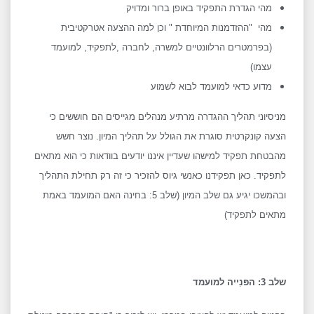
מהי הגדרת התפקיד באופן ברור ומדויק
מהי "ההזדמנות המיוחדת " וכן למה ההצעה אטרקטיבית
(בפרמטרים הרלוונטיים למשרה, לחברה ,לתפקיד, למועמד
עצמו)
מדוע כדאי למועמד לבוא לשמוע
מניסיוני תהליך ההגדרה מרתיע מנהלים מגייסים הם חוששים כי
הצעה קונקרטית סוגרת את הגולל על תהליך המיון. נוצר חשש
מהבטחת תפקיד למישהו שעדיין איננו יודעים בוודאות כי הוא מתאים
לתפקיד. כאן תפקידנו כאנשי גיוס להזכיר כי זה רק תחילת התהליך
ובהמשכו יגיע גם שלב המיון (שלב 5: בחינה האם המועמד באמת
מתאים לתפקיד)
שלב 3: הפּנִייה למועמד