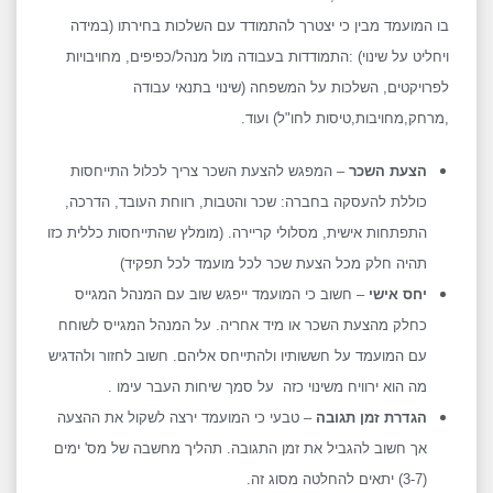
בו המועמד מבין כי יצטרך להתמודד עם השלכות בחירתו (במידה
ויחליט על שינוי) :התמודדות בעבודה מול מנהל/כפיפים, מחויבויות
לפרויקטים, השלכות על המשפחה (שינוי בתנאי עבודה
,מרחק,מחויבות,טיסות לחו"ל) ועוד.
הצעת השכר
– המפגש להצעת השכר צריך לכלול התייחסות
כוללת להעסקה בחברה: שכר והטבות, רווחת העובד, הדרכה,
התפתחות אישית, מסלולי קריירה. (מומלץ שהתייחסות כללית כזו
תהיה חלק מכל הצעת שכר לכל מועמד לכל תפקיד)
יחס אישי
– חשוב כי המועמד ייפגש שוב עם המנהל המגייס
כחלק מהצעת השכר או מיד אחריה. על המנהל המגייס לשוחח
עם המועמד על חששותיו ולהתייחס אליהם. חשוב לחזור ולהדגיש
מה הוא ירוויח משינוי כזה על סמך שיחות העבר עימו .
הגדרת זמן תגובה
– טבעי כי המועמד ירצה לשקול את ההצעה
אך חשוב להגביל את זמן התגובה. תהליך מחשבה של מס' ימים
(3-7) יתאים להחלטה מסוג זה.