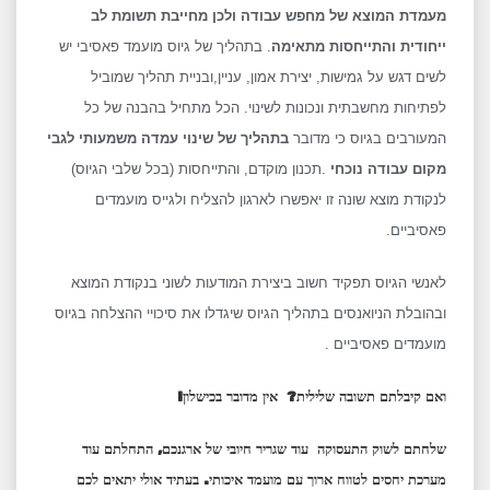
מעמדת המוצא של מחפש עבודה
ולכן מחייבת תשומת לב
ייחודית והתייחסות מתאימה
. בתהליך של גיוס מועמד פאסיבי יש
לשים דגש על גמישות, יצירת אמון, עניין,ובניית תהליך שמוביל
לפתיחות מחשבתית ונכונות לשינוי. הכל מתחיל בהבנה של כל
המעורבים בגיוס כי מדובר
בתהליך של שינוי עמדה משמעותי לגבי
מקום עבודה נוכחי
.תכנון מוקדם, והתייחסות (בכל שלבי הגיוס)
לנקודת מוצא שונה זו יאפשרו לארגון להצליח ולגייס מועמדים
פאסיביים.
לאנשי הגיוס תפקיד חשוב ביצירת המודעות לשוני בנקודת המוצא
ובהובלת הניואנסים בתהליך הגיוס שיגדלו את סיכויי ההצלחה בגיוס
מועמדים פאסיביים .
ואם קיבלתם תשובה שלילית? אין מדובר בכישלון!
שלחתם לשוק התעסוקה עוד שגריר חיובי של ארגנכם, התחלתם עוד
מערכת יחסים לטווח ארוך עם מועמד איכותי. בעתיד אולי יתאים לכם