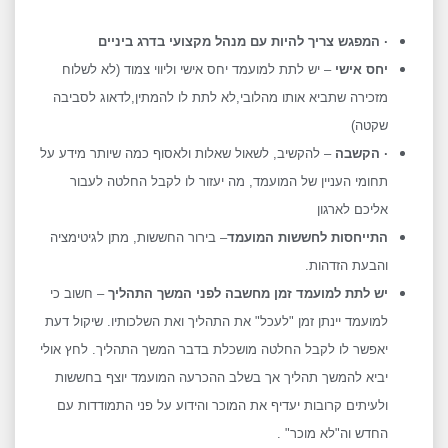
·
המפגש צריך להיות עם מנהל מקצועי בדרג ביניים
יחס אישי
– יש לתת למועמד יחס אישי וליווי צמוד (לא לשלוח
מזכירה שתביא אותו מהלובי,לא לתת לו להמתין,לדאוג לסביבה
שקטה)
·
הקשבה
– להקשיב, לשאול שאלות ולאסוף כמה שיותר מידע על
תחומי העניין של המועמד, מה יעזור לו לקבל החלטה לעבור
אליכם לארגון
התייחסות לחששות המועמד
– בירור החששות, מתן לגיטימציה
והבעת הזדהות.
יש לתת למועמד זמן מחשבה לפני המשך התהליך
– חשוב כי
למועמד יינתן זמן "לעכל" את התהליך ואת השלכותיו. שיקול דעת
יאפשר לו לקבל החלטה מושכלת בדבר המשך התהליך. לחץ אולי
יביא להמשך תהליך אך בשלב ההכרעה המועמד יוצף בחששות
ולעיתים קרובות יעדיף את המוכר והידוע על פני התמודדות עם
החדש וה"לא מוכר" .