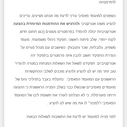
להזדמנויות.
כשפונים למועמד פאסיבי צריך לדעת מה אנחנו מציעים, צריכים
להציע משהו אטרקטיבי
ולהדגיש את ההזדמנות המיוחדת בהצעה
.
אטרקטיביות יכולה להימדד בפרמטרים מגוונים (כגון תחום חדש,
לקוח ייחודי, שלב פיתוח ראשוני, תפקיד ניהולי משמעותי, מעמד
משפיע, גלובליות, שכר והטבות). כשיושבים עם מנהל מגייס על
הגדרת התפקיד חשוב להבין איזה פרמטרים בתפקיד יהיו
אטרקטיביים. תפקידנו לשאול את השאלות המנחות במטרה להגדיר
טוב יותר מה יש לנו להציע ולהגיע מוכנים לשלבי ההתקשרות
הראשונים עם המועמד הפאסיבי. נתקלתי בעבר בתהליכי גיוס של
מועמדים פאסיביים שנכשלו כבר בשלב הפנייה הראשונית כי ההצעה
הייתה מעורפלת, כי לא הצלחנו לעורר את תשומת ליבו של המועמד
הפאסיבי ו"למכור" לו את מה שיש לנו להציע .
לפני פנייה למועמד יש לדעת את התשובות לשאלות הבאות: