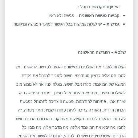
האמון והתקדמות בתהליך.
קביעת פגישה ראשונית –
פגישה ולא ראיון
גמישות –
יש לגלות גמישות בכל הקשור למועד הפגישה ומיקומה.
שלב 4 – הפגישה הראשונה
הצלחנו לעבור את השלבים הראשונים והגענו לפגישה הראשונה. אין
להתייחס אליה כראיון סטנדרטי. חשוב להזכיר למנהל את נקודת
המוצא של המועמד: סקרן אבל חושש, מגלה עניין אך לא ממש מוכן
להשלכות השינוי, מוחמא מהיחס אבל חשדן. מטרת הפגישה היא
יצירת אמון, פתיחות להזדמנות. פגישה זו צריכה להתנהל כפגישת
הכרות הדדית, האווירה צריכה להיות פחות רשמית ויותר נינוחה. זה
לא הזמן והמקום לבחינה מקצועית מעמיקה. בהכרות ההדדית חשוב
להבין מה יביא את המועמד אלינו? מה מדבר אליו? מה מבין כל
הדברים האטרקטיביים שיש לנו להציע, יגרום לו לעשות את השינוי.