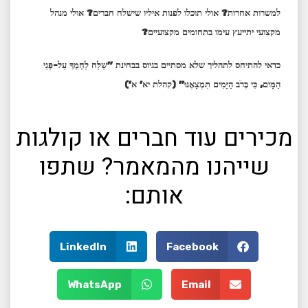
למשרות אחרות? אולי תוכלו לפנות איליו שישלח חברים? אולי מנהל
מקצועי יתייעץ עימו בתחומים מקצועיים?
כדאי להתיחס לתהליך שלא מסתיים בגיוס בבחינת "שַׁלַּח לַחְמְךָ עַל-פְּנֵי
הַמָּיִם, כִּי בְּרֹב הַיָּמִים תִּמְצָאֶנּוּ" (קהלת יא' א')
מכירים עוד חברים או קולגות
שייהנו מהמאמר? שתפו
אותם:
LinkedIn
Facebook
WhatsApp
Email