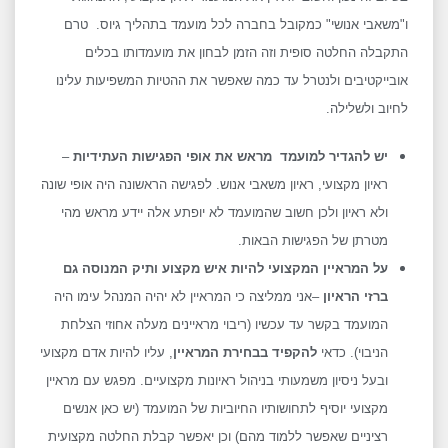
ו"משאבי אנושי" כמקובל בחברה לכל מועמד בתהליך גיוס. טרם
התקבלה החלטה סופית וזה הזמן לבחון את מועמדותו בכלים
אובייקטיבים ולנטרל עד כמה שאפשר את ההטיות המשפיעות עלינו
לחיוב ולשלילה.
יש להגדיר למועמד מראש את אופי הפגישות העתידיות
–
ראיון מקצועי, ראיון משאבי אנוש. לפגישה הראשונה היה אופי שונה
ולא ראיון ולכן חשוב שהמועמד לא יופתע אלה יידע מראש מהי
מטרתן של הפגישות הבאות.
על המראיין המקצועי להיות איש מקצוע ותיק המנוסה גם
ברזי הראיון
–אני ממליצה כי המראיין לא יהיה המנהל עימו היה
המועמד בקשר עד עכשיו (ריבוי מראיינים מעלה אחוזי הצלחת
הניבוי). כדאי
להקפיד בבחירת המראיין
, עליו להיות אדם מקצועי
ובעל ניסיון משמעותי בניהול ראיונות מקצועיים. מפגש עם מראיין
מקצועי יוסיף לתחושותיו החיוביות של המועמד (יש כאן אנשים
רציניים שאפשר ללמוד מהם) וכן יאפשר קבלת החלטה מקצועית