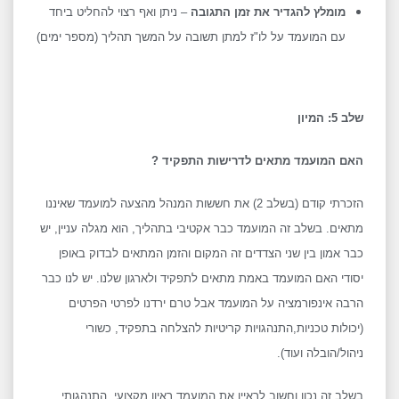
מומלץ להגדיר את זמן התגובה
– ניתן ואף רצוי להחליט ביחד
עם המועמד על לו"ז למתן תשובה על המשך תהליך (מספר ימים)
שלב 5: המיון
האם המועמד מתאים לדרישות התפקיד ?
הזכרתי קודם (בשלב 2) את חששות המנהל מהצעה למועמד שאיננו
מתאים. בשלב זה המועמד כבר אקטיבי בתהליך, הוא מגלה עניין, יש
כבר אמון בין שני הצדדים זה המקום והזמן המתאים לבדוק באופן
יסודי האם המועמד באמת מתאים לתפקיד ולארגון שלנו. יש לנו כבר
הרבה אינפורמציה על המועמד אבל טרם ירדנו לפרטי הפרטים
(יכולות טכניות,התנהגויות קריטיות להצלחה בתפקיד, כשורי
ניהול/הובלה ועוד).
בשלב זה נכון וחשוב לראיין את המועמד ראיון מקצועי, התנהגותי