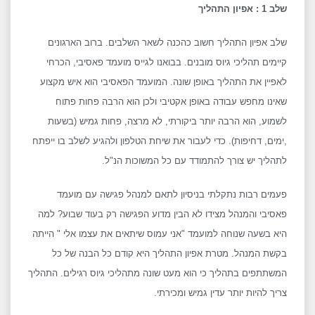
שלב 1 : אפיון התהליך
שלב אפיון התהליך חשוב כהכנה לשאר השלבים. ברוב הארגונים
קיימים תהליכי גיוס מובנים. בבואנו לגייס מועמד פאסיבי, הכרחי
לאפיין את התהליך באופן שונה. המועמד הפאסיבי הוא איש מקצוע
שאינו מחפש עבודה באופן אקטיבי ולכן הוא הרבה פחות פתוח
לשמוע, הוא הרבה יותר ביקורתי, לא מרצה, פחות גמיש (בשעות
,ימים, דחיפות). כדי לעבור את שיחת הטלפון ולהגיע לשלב בו ייפתח
לתהליך יש צורך להתמודד עם כל המשוכות הנ"ל.
פעמים רבות נתקלתי בניסיון לתאם למנהל פגישה עם מועמד
פאסיבי והמנהל מצידו לא הבין מדוע הפגישה רק בעוד שבוע? למה
היא בשעה שנוחה למועמד "אני עמוס שיתאים את עצמו אלי " הייתה
בקשת המנהל. מטרת אפיון התהליך היא קודם כל הבנה של כל
המשתתפים בתהליך כי הוא מעט שונה מתהליכי גיוס רגילים. התהליך
צריך להיות יותר עדין גמיש ומכירתי.