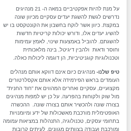
על מנת להיות אפקטיביים במאה ה- 21 מנהיגים
נדרשים לגשת להשגת יעדים עסקיים מכיוון שונה
במקצת. כיוון אשר לוקח בחשבון את הקונטקסט בו יש
להשיג יעדים אלו, ודורש יכולות קריטיות חדשות
להשגתם. להוביל באמצעות שינוי, לאמץ עמימות
וחוסר ודאות ולהבין דיגיטל, בינה מלאכותית
וטכנולוגיות קוגניטיביות, הן דוגמה ליכולות כאלה.
טיפ שלנו-
מנהיגים כיום אינם דווקא אותם מנהלים
העומדים בראש הפירמידה אלא אותם אקסלרטורים
מקצועיים, עסקיים ואחרים המהווים את "חוד החנית"
מול שוק ולקוחות בהפרעה. על כן יש למפות מנהיגים
בצורה שונה ולהכשיר אותם בצורה שונה. ההכשרה
האופטימלית מורכבת מאשכולות של ידע ומיומנויות
בתחומי עסקים, טכנולוגיה, התנהלות במציאות עמומה
ומורכבת ועבודה בצוותים מגוונים. לעיתים קרובות