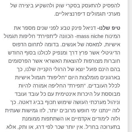
להפסיק להתעסק בסקרי שוק ולהשקיע ביצירה של
מערכי תגמולים דיפרנציאליים.
טיפ שלנו-
דניאל פינק טבע לפני שנים מספר את
המינוח mass niche- הכוונה ל"תפירת" חליפות תגמול
אישיות, למאסה של אנשים. בדומה לתחום הדפוס
הדיגיטלי אשר פרץ דרך ומנפיק לכולנו בסוף החודש
חוברות מצורפות להוצאות האשראי אשר הפרסומים
בהם הינם פועל יוצא של הרגלי הקנייה שלנו, כך
בארגונים מומלצות היום "חליפות" תגמול אישיות
לכלל העובדים. "תפירת" החליפה אמורה להיות
מבוססת על היכרות אינטימית עם כל עובד ועובד
וניהול מערכתי העושה שימוש תכוף בביג דאטה. כך
לזה יינתנו ימי חופש מרובים יותר, לזו גמישות שעתית
ולזה לימודים אקדמיים או השתתפות ממומנת
בתערוכה בחו"ל. אין יותר שכר לפי דרג, או ותק, אלא