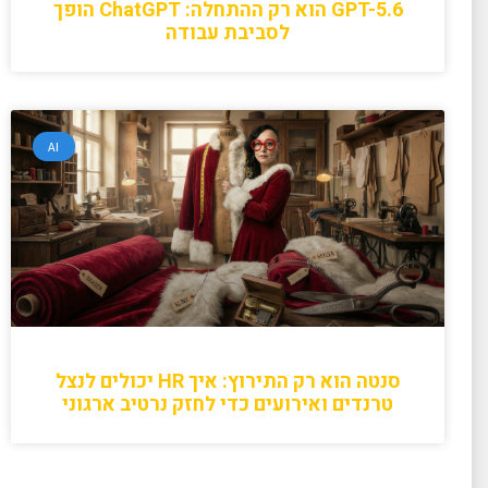
GPT-5.6 הוא רק ההתחלה: ChatGPT הופך
לסביבת עבודה
AI
סנטה הוא רק התירוץ: איך HR יכולים לנצל
טרנדים ואירועים כדי לחזק נרטיב ארגוני