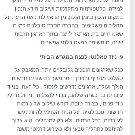
מעבר לכלל האמירות "הרגילות" על למידה – וחוקי
למידה, פלטפורמות מתקדמות ושילוב הידע הנכון
במקום הנכון ובזמן הנכון, מן הראוי לתת את הדעת על
תהליכים משלימים. בחברה חסרת סובלנות כמו זו
שאנו חיים בה, האתגר לייצר בתוך הארגון תרבות
שונה, זו משימה כמעט בלתי אפשרית….
ניוד טאלנט: לנצח במגרש הביתי
ככל שארגונים הופכים גלובליים יותר, המאבק על
טאלנט מחריף והצורך המתמשך בכישורים חדשים
הולך ועולה. ארגונים נדרשים לעסוק , כל העת, בניוד
עובדים ובהכשרה שלהם, בכדי להצליח. ניהול תהליך
ניוד פנימי, בצורה טובה, דורש שילוב של נורמות
חדשות וטכנולוגיה. על הניוד הפנימי להיות נגיש
לעובדים, בכל הרמות, ולא רק למנהלים. הוא צריך
להיתפס כתהליך טבעי ולא כאירוע דרמטי משנה