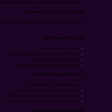
התאמה לתרבות הארגונית
– חשיבה על התאמה אסטרטגית 
שאלת מיליון הדולר: מה נכון לארגון שלך
?
בעולם אידיאלי, כל ארגון היה רוצה את שתיהן שידעו לשלב בין
גישה:
העזרו ב
Recruiter
כאשר
:
יש צורך דחוף לאייש תפקידים
המשרה דורשת כישורים סטנדרטיים ומוגדרים היטב
התחלופה בתחום שלכן נמוכה יחסית
התקציב מוגבל והמיקוד הוא על תוצאות מיידיות
בחרו ב
Talent Acquisition
כאשר
:
הארגון נמצא בתהליך צמיחה משמעותי
אתן מתמודדות עם תחרות קשה על מועמדים
התחום שלכן משתנה במהירות ודורש מיומנויות חדשות
אתן זקוקות למועמדות בכירות או בעלות מיומנויות נדירות
לסיום: חוכמת השילוב והמבט לעתיד