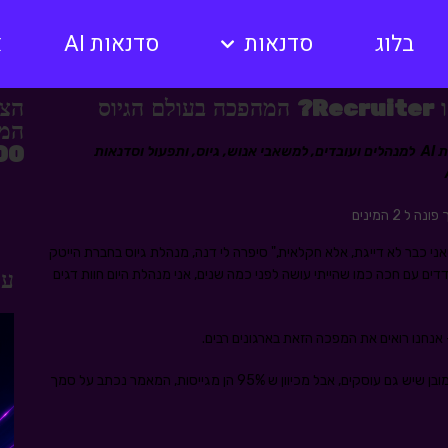
בלוג
סדנאות
סדנאות AI
א
הצט
המק
12,000 
יעקב רוזן, מנחה סדנאות AI למנהלים ועובדים, למשאבי אנוש, גיוס, ותפעול וסדנאות
 2 המינים
אני כבר לא דייגת, אלא חקלאית," סיפרה לי דנה, מנהלת גיוס בחברת הייטק
דדים עם חכה כמו שהייתי עושה לפני כמה שנים, אני מנהלת היום חוות דגים
עו
השינוי הזה בא לידי ביטוי גם בטייטלים של מי שעוסקות בגיוס (כמובן שיש גם עוסקים, אבל מכיוון ש 95% הן מגייסות, המאמר נכתב על סמך