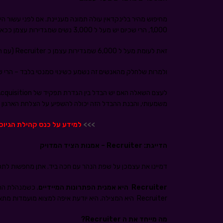
1,000, הרי שכיום יש מעל ל 3,000 נשים שמגדירות עצמן ככאלה.
זאת לעומת מעל ל 6,000 שמגדירות עצמן כ Recruiter (עם הטיות שונות).
ולמרות שלחלק מהאנשים זה נשמע כשינוי סמנטי בלבד – הרי ש
לעצם השאלה האם יש הבדל בין הגדרת תפקיד של Talent Acquisition ל Recruiter
משמעותי, והבנת ההבדל הזה יכולה להשפיע על הצלחת הארגון 
>>>
למידע על כנס קהילת הגיוס וה
הדייגת
: Recruiter –
אמנות הציד המדויק
דמיינו את עצמכן על שפת הנהר עם חכה ביד. אתן מחפשות לתפוס בדיוק את ה
Recruiter
היא אמנית הפתרונות המיידיים
. כשמנהלת הה
Recruiter היא המצילה. היא יודעת איפה למצוא מועמדות מתאימות, איך לסנן אותן במהירות, ואיך להביא לסגירה בזמן קצר.
מה מייחד את ה
Recruiter
?