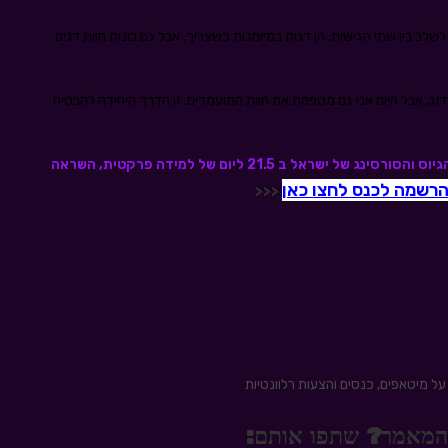
לב בין שתי הגישות. הן דגות במיומנות כשצריך, אבל גם בונות חוות דגים
לדוג, אבל היום אני גם מטפחת את חוות המועמדים. זו הדרך היחידה להבטיח
רוצים לשפר את הגיוס אצלכם – בואו לכנס קהילת הגיוס והסורסינג של ישראל ב 21.5 ליום של למידה פרקטית, השראה
הרשמה לכנס לחצו כאן
<<<
ל מיטאפים, כנסים והצעות רלוונטיות
 מהמאמר? שתפו אותם: