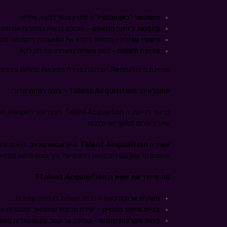
גישה של "כאן ועכשיו
"
– פתרון מהיר לבעיה מיידית
מיומנות בזיהוי התאמה
– היכולת לראות במהירות אם מו
כישורי סגירה
– היכולת להביא את המועמדת להסכמה מהי
מדידה פשוטה
– כמה משרות נסגרו וכמה זמן לקח
מבחינת ה Recruiter, הצלחה נמדדת בתוצאות מהירות וברורות.
החקלאית
: Talent Acquisition –
בונה לטווח ארוך
בניגוד לדייגת, ה nt Acquisition
שתניב פירות למשך שנים רבות.
אשת ה
Talent Acquisition
היא אסטרטגית
.
היא מתכננת
תחומים חדשים עומדים להיות רלוונטיים? איך בונים מיתוג מעס
מה מייחד את אשת ה
Talent Acquisition
?
חשיבה ארוכת טווח
– בניית תשתית לצמיחה עתידית
בניית מיתוג מעסיק
– יצירת תדמית שתמשוך מועמדות איכ
ניהול מערכות יחסים
– שמירה על קשר עם מועמדות פוטנצי