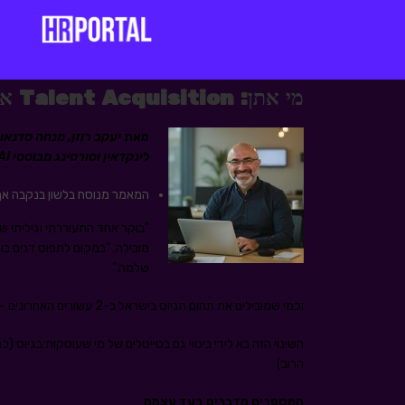
מי אתן: Talent Acquisition או Recruiter? המהפכה בעולם הגיוס
מאת
לינקדאין וסורסינג מבוססי AI
המאמר מנוסח בלשון בנקבה אך פונה ל
"בוקר אחד התעוררתי וגיליתי ש
מובילה. "במקום לתפוס דגים בו
שלמה."
וכמי שמובילים את תחום הגיוס בישראל ב-2 עשורים האחרונים – אנחנו רואים את המפכה הזאת בארגונים רבים.
הרוב)
המספרים מדברים בעד עצמם