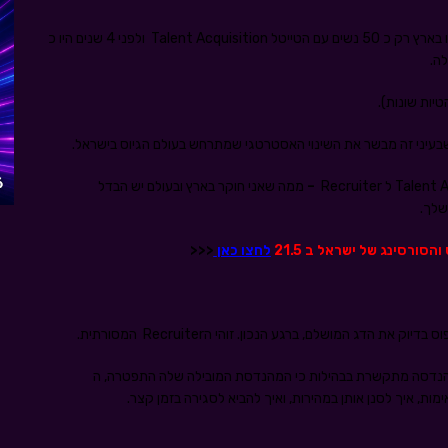
מחיפוש מהיר בלינקדאין עולה תמונה מעניינת. אם לפני עשור היו בארץ רק כ 50 נשים עם הטייטל Talent Acquisition ולפני 4 שנים היו כ
בעיני זה מבשר את השינוי האסטרטגי שמתרחש בעולם הגיוס בישראל.
–
ממה שאני חוקר בארץ ובעולם יש הבדל
שלך.
סורסינג של ישראל ב 21.5
לחצו כאן
<<<
דג המושלם, ברגע הנכון. זוהי הRecruiter המסורתית.
נדסה מתקשרת בבהילות כי המהנדסת המובילה שלה התפטרה, ה