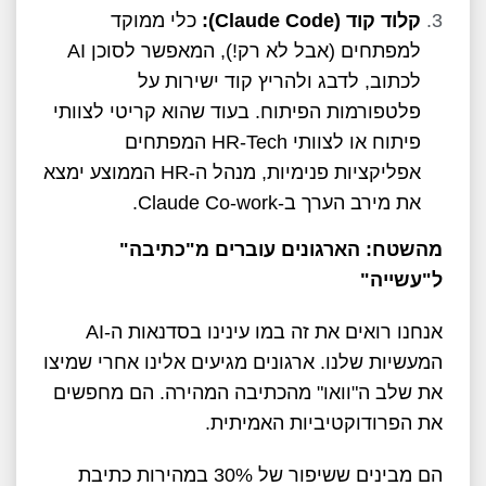
קלוד קוד (
Claude Code
):
כלי ממוקד
למפתחים (אבל לא רק!), המאפשר לסוכן AI
לכתוב, לדבג ולהריץ קוד ישירות על
פלטפורמות הפיתוח. בעוד שהוא קריטי לצוותי
פיתוח או לצוותי HR-Tech המפתחים
אפליקציות פנימיות, מנהל ה-HR הממוצע ימצא
את מירב הערך ב-Claude Co-work.
מהשטח: הארגונים עוברים מ"כתיבה"
ל"עשייה"
אנחנו רואים את זה במו עינינו בסדנאות ה-AI
המעשיות שלנו. ארגונים מגיעים אלינו אחרי שמיצו
את שלב ה"וואו" מהכתיבה המהירה. הם מחפשים
את הפרודוקטיביות האמיתית.
הם מבינים ששיפור של 30% במהירות כתיבת