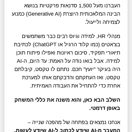
העברנו מעל 1,500 סדנאות פרקטיות בנושא
הבינה המלאכותית היוצרת (Generative AI) כמנוע
לצמיחה ולייעול.
מנהלי HR, למידה וגיוס רבים כבר משתמשים
בצ'אטים (כמו קלוד הרגיל או ChatGPT) לכתיבת
תיאורי תפקיד, סיכום ראיונות ואפילו פיתוח תוכן
למידה. אבל בואו נודה על האמת: עד היום, ה-AI
היה בעיקר "יועץ" חכם. נתתם לו טקסט, קיבלתם
טקסט, ואז העתקתם והדבקתם אותו למערכת
אחרת כדי להתחיל את העבודה האמיתית.
השלב הבא כאן, והוא משנה את כללי המשחק
באופן דרמטי.
אנחנו נמצאים בפתחה של מהפכה שנייה –
המעבר מ-
AI
שיודע
לכתוב
ל-
AI
שיודע
לעשות
.