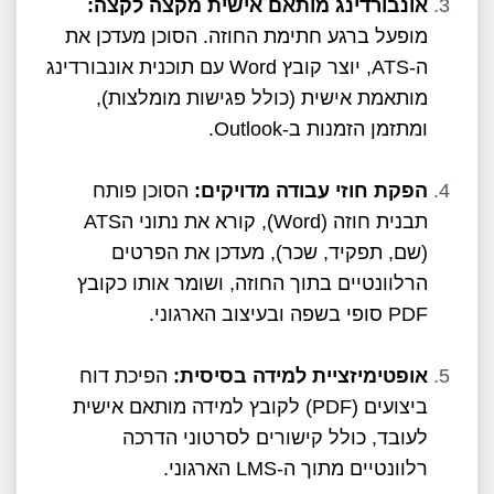
אונבורדינג מותאם אישית מקצה לקצה:
מופעל ברגע חתימת החוזה. הסוכן מעדכן את
ה-ATS, יוצר קובץ Word עם תוכנית אונבורדינג
מותאמת אישית (כולל פגישות מומלצות),
ומתזמן הזמנות ב-Outlook.
הפקת חוזי עבודה מדויקים:
הסוכן פותח
תבנית חוזה (Word), קורא את נתוני הATS
(שם, תפקיד, שכר), מעדכן את הפרטים
הרלוונטיים בתוך החוזה, ושומר אותו כקובץ
PDF סופי בשפה ובעיצוב הארגוני.
אופטימיזציית למידה בסיסית:
הפיכת דוח
ביצועים (PDF) לקובץ למידה מותאם אישית
לעובד, כולל קישורים לסרטוני הדרכה
רלוונטיים מתוך ה-LMS הארגוני.