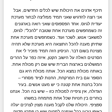
תיכף אדגים את היכולות שיש לכלים החדשים, אבל
אני רוצה להדגיש שאני תמיד ממליצה לבחור מערכת
יעודית לגיוס. אחד הפספוסים שאני רואה בארגונים
זה כשמחפשים מערכת אחת שטובה "להכל": לגיוס,
למשאבי אנוש, לשכר ועוד. כשמחפשים מערכת אחת
שתיתן מענה להכל התוצאה היא מערכת שלא תהיה
מצוינת בשום דבר. הניסיון הזה תמיד מזכיר לי את
הסרטים האלה על הישוב הקטן, איזה כפר על ההרים
המושלגים בארצות הברית שיש שם רק מכולת אחת.
באותה מכולת נמצא הכל. אותה מכולת היא גם
הסופר וגם בית המרקחת, החנות לציוד מסחרי –
והכל בחנות אחת קטנה כי יש מעט אנשים. בעיר
הגדולה, אין ציפייה למכולת כזו – שיש בה הכל. אנחנו
בוחרים בין חנויות שכל אחת מתמחה במשהו
ספציפי. היכולת שלנו לקבל מענה מצוין לצרכים יעלה
באופן טבעי ככל שנפנה למקום שיש בו פתרון מדויק