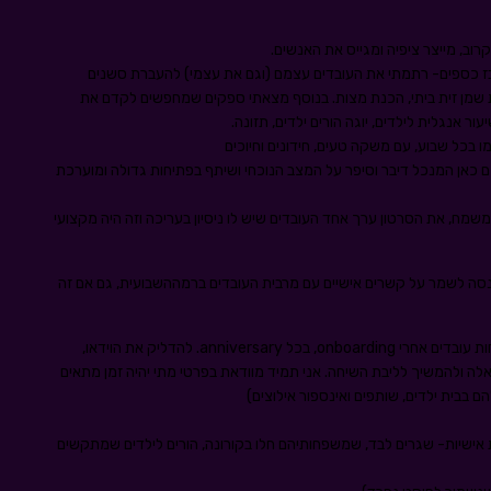
רוב, מייצר ציפיה ומגייס את האנשים.
לבזבז כספים- רתמתי את העובדים עצמם (וגם את עצמי) להעברת סשנים
ת שמן זית ביתי, הכנת מצות. בנוסף מצאתי ספקים שמחפשים לקדם את
אנגלית לילדים, יוגה הורים ילדים, תזונה.
 כאן המנכל דיבר וסיפר על המצב הנוכחי ושיתף בפתיחות גדולה ומוערכת
מח, את הסרטון ערך אחד העובדים שיש לו ניסיון בעריכה וזה היה מקצועי
סה לשמר על קשרים אישיים עם מרבית העובדים ברמההשבועית, גם אם זה
להמשיך שיחות אישיות כמו בשגרה- אני ממשיכה לקיים שיחות עובדים אחרי onboarding, בכל anniversary. להדליק את הוידאו,
לה ולהמשיך לליבת השיחה. אני תמיד מוודאת בפרטי מתי יהיה זמן מתאים
 בבית ילדים, שותפים ואינספור אילוצים)
אישיות- שגרים לבד, שמשפחותיהם חלו בקורונה, הורים לילדים שמתקשים