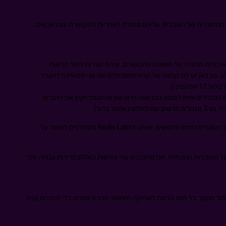
המחוברות של העובדים. עליהם מוטלת האחריות לתקשורת עם האנשים.
כותית מהבית: על חשיבות התקשורת, יצירת שגרות ניהול חדשות
ג. גם כאן יש לנו קבוצה של קהילתהמנהלים שם אני ממשיכה להעביר
פקטיבי)
עם המנהלים אחת לשבוע בפגישות וידאו שם אנחנומדייקים את הדברים
תגר גדול)
זה לא סוד שהמצב מורכב, כל העובדים במתח וחוששים, אנחנו בRedis Labs משתדלים לשמור על
בר המנכל על התוכניות הנוכחיות. אנו מתכננים עוד פגישות כאלהבתדירות גבוהה יותר
 מול המסך כל היום גורמת לשחיקה חיפשתי תכנים אחרים כדי להכניס עניין