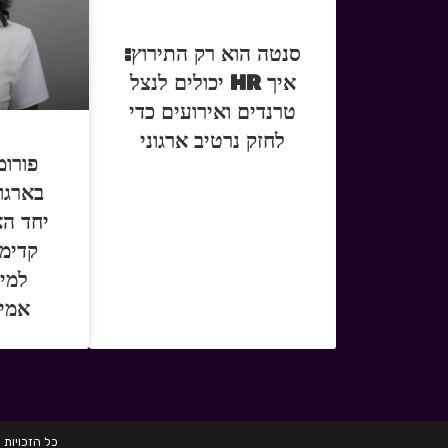
סנטה הוא רק התירוץ:
איך HR יכולים לנצל
טרנדים ואירועים כדי
לחזק נרטיב ארגוני
פורומ
בארגו
יחד הא
קדימ
למי
אמית
כל הזכויות שמורות לחברת HRD הכשרות לגיוס 