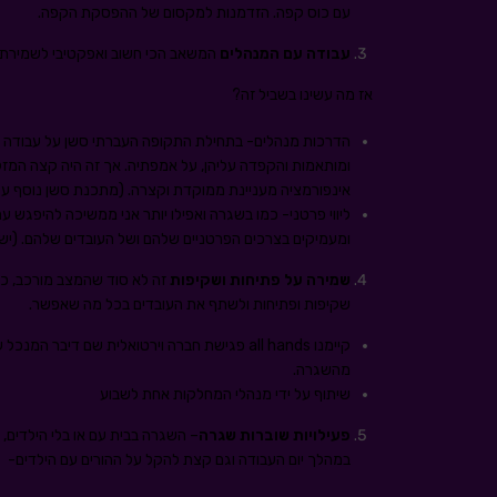
עם כוס קפה. הזדמנות למקסום של ההפסקת הקפה.
עבודה עם המנהלים
המשאב הכי חשוב ואפקטיבי לשמירת 
אז מה עשינו בשביל זה?
הדרכות מנהלים- בתחילת התקופה העברתי סשן על עבודה אי
ומותאמות והקפדה עליהן, על אמפתיה. אך זה היה קצה המזל
אינפורמציה מעניינת ממוקדת וקצרה. (מתכנת סשן נוסף על ניהול 1:1 א
ליווי פרטני- כמו בשגרה ואפילו יותר אני ממשיכה להיפגש 
ומעמיקים בצרכים הפרטניים שלהם ושל העובדים שלהם. (יש לי גם 3 מנהלים חדשים שזהלחלוטין א
שמירה על פתיחות ושקיפות
שקיפות ופתיחות ולשתף את העובדים בכל מה שאפשר.
קיימנו all hands פגישת חברה וירטואלית שם די
מהשגרה.
שיתוף על ידי מנהלי המחלקות אחת לשבוע
פעילויות שוברות שגרה
– השגרה בבית עם או בלי הילדים,
במהלך יום העבודה וגם קצת להקל על ההורים עם הילדים-