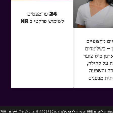
24 פרומפטים
לשימוש פרקטי ב HR
ים מקצועיים
ן – כשלומדים
רגון כולו צועד
ה על קהילה,
דה והשפעה
ית מבפנים
בע"מ | ח.פ 514405950 | נחל לכיש 7 , אשדוד | 054-2424708