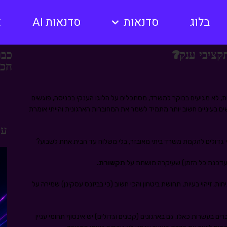
בלוג
סדנאות
סדנאות AI
א
קציבי ענק?
כבר
הכוללת
ית, לא מגיעים בבוקר למשרד, מסתכלים על הלוגו הענקי בכניסה, פוגשים
 בעיניים חשוב יותר מתמיד לשמר את המחוברות הארגונית והייתי אומרת
עו
י גדולים להקמת משרד ביתי מאובזר, בלי משלוח עד הבית אחת לשבוע?
עדכנת כל הזמן) שעיקרה מושתת על
תקשורת.
, זיהוי בעיות, תחושת ביטחון והכי חשוב (כי בביזנס עסקינן) שמירה על
ברים בעשרות כאלו. גם בארגונים (קטנים וגדולים) יש אינסוף תחומי עניין