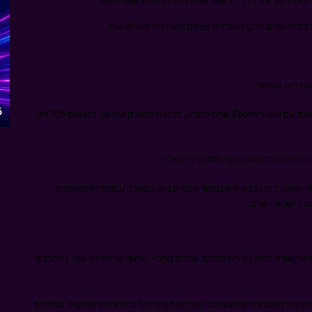
יכים ליצור את הדבק כאשר אנחנו לא נוכחים באותו המשרד.
בסיס יומי ובחלקן העובדים עצמם משתפים ויוצרים שיח.
מודדות ושיתוף
# קהילות ספורט כמו קבוצת פילאטיס שהיא הממשיכה של המשרד עם שיעור Zoom אחת לשבוע, קבוצת פלאנק שם אנו נפגשים ל10 דק
 שהעובדים נפגשים אינספור פעמים ביום במטבח/במסדרון משתפים
ה שקשורה לטיפ (יצירת סביבת עבודה נוחה- שיתוף שלהפינה שלי, להתלבש
coffee break with friends לפחות פעם בשבוע אנחנו נפגשים ב zoom לחצי שעה בה עובדים מצטרפים ומתחלפים נפגשים ומדברים