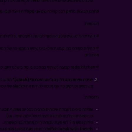
ומכנים משותפים שהם אלה שיוצרים את הקהילות, אנו רק צר
פתחנו קבוצות סלאק לכל קהילה שם אני מקפידה לייצר תוכן על 
דוגמאות:
# קהילת הורים- שם עולים אינסוף רעיונות לפעילויות, כלים להת
אחת ליום
# redis
kitchen קבוצה לשיתוף במתכונים ומה בישלנו היום, כי שפים זה המקצוע השני שלנו בימים אלה
יצירת שיחות מסדרון בצ’אט הארגוני (
slack
)*
ממש כפי
משוחחים ופורקים כך אני מנסה להחיות את הslack של הסייט הישראלי שלנו.
דוגמאות:
שליחת טיפים לעבודה איכותית מהבית בכל יום ושיתוף תמונ
כפי שאנחנו הולכים לעבודה-שיתוף של הלוק היומי.. וכו)
חידות נחש מי? לפי פינת עבודה, חיית מחמד, בני משפחה.