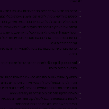
דוגמאות:
יצירת לוז שבועי שמסכם את כל הפעילויות שיש לנו לשבוע הק
סשנים מיוחדים- ניסיתי להביא תוכן מעניין ואיכותי מבלי 
מגוונים לילדים וגם לכלל העובדים: הכנת בצק משחק, הכנ
עצמם ואת העסקים שלהם כדי להעביר סשנים ללא עלות- שיעור 
Happy hour וירטואלי לא מקורי אבל עדיין חשוב, להיפגש כמו בכל שבוע, עם משקה טעים, חידונים וחיוכים
הרמת כוסית פסח- אז לא הבאנו סטנדאפיסט או זמר אבל גם
על ההתמודדות שלנו.
סרטון עובדים שהקרנו בהרמת כוסית לפסח- זה היה מרגש ומש
ביותר.
Keep it personal-
למרות האתגר הגדול שבדבר אני מנ
בהודעת סלאק קצרה.
תמיד לפתוח בסמול טוק, להתעניין איך הם מסתדרים בימים א
ונוח לשיחה ומשתדלת להתאים את עצמי.(צריך לזכור שיש להם
לשלוח הודעת מזל טוב ביום הולדת או anniversary
להתעדכן באמצעות המנהלים ולעקוב אחרי עובדים עם בעיות 
לעבוד וכו׳ אותם אני דוגמת בתדירות גבוהה יותר.