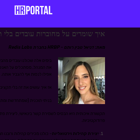
איך שומרים על מחוברות עובדים בלי ת
מאת: דניאל טבין רותם – HRBP בחברת Redis Labs
בימים אלה ש
כולנו עובדים מהב
את המנהל, מסתכלים על האנשים
אפילו לנסות אף להגביר אותה.
אז איך עושים את זה בלי תקציב
בניתי תוכנית (שמתחדשת ומת
תקשורת איכותית היא הבסיס לשמירת קשר בינאישי, ליצירת פתיחות
פרודוקטיביות.
יצירת קהילות וירטואליות
– כולנו מכירים קהילות ורובנו ח