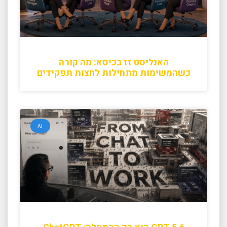
האנליסט זז בכיסא: מה קורה
כשהמשימות מתחילות לחצות תפקידים
AI