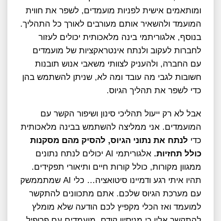
ומותאמים אישית לפניות מועמדים, לשפר את חווית
המועמד ולהשאיר אותם מעורבים לאורך כל התהליך.
בנוסף, אלגוריתמי בינה מלאכותית יכולים לעזור
לחברות לעקוב ולנתח אינטראקציות של מועמדים
עם החברה, ולהעניק לצוותי משאבי אנוש תובנות
חשובות לגבי מה עובד ומה לא, שניתן להשתמש בהן
כדי לשפר את תהליך הגיוס.
אבל לא רק ייעול תהליכי סינון ושיפור הקשר עם
המועמדים. אני ממליצה להשתמש בבינה מלאכותית
כדי
לנתח את נתוני הגיוס, להסיק מהם מסקנות
כולל תחזיות.
אלגוריתמי AI יכולים לנתח נתונים
ממגוון מקורות, כולל קורות חיים ותיאורי תפקידים.
תהיו איתי רגע ודמיינו סיטואציה… כלי AI שמתממשק
עם מערכת הגיוס שלכם. אתם מתכוונים להתקשר
למועמד ואז הכלי מקפיץ לכם הודעה שלא מומלץ
להתקשר אליו כי מניסיון קודם, מועמדים עם פרופיל