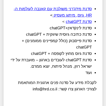
סדנת מידג'רני משולבת עם קאנבה לעולמות ה-
HR, גיוס, מיתוג מעסיק
>
סדנת chatGPT
>
סדנת לינקדאין+chatGPT
סדנת כתיבה גיוסית שיווקית + chatGPT
סדנת פייסבוק (כולל קמפיינים ממומנים) +
chatGPT
סדנת גיוס מחוץ לקופסה + chatGPT
סדנת chatGPT לעובדים בארגון – מועברת על ידי
ישראל רוזן, מנהל פיתוח, יוצא ממרם.
ועוד
לקבלת מידע על סדנה פנים ארגונית המותאמת
לצורכי הארגון צרו קשר: info@hrd.co.il