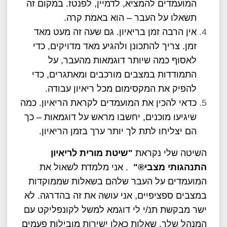
המועמדים להמציא, לדמיין, לפנטז. במקום זה
תשאלו על העבר – הוא באמת קרה.
אין הרבה זמן בריאיון. גם שעה זה מעט מאד
זמן. צריך להתכונן ולהגיע מאד מדויקים, כדי
לאסוף כמה שיותר דוגמאות מהעבר, על
התמודדות במצבים מורכבים ומאתגרים, כדי
להפיק את המקסימום מכל ריאיון עבודה.
כדאי להכין את המועמדים לקראת הריאיון. כמה
שיגיעו מוכנים, יחשבו מראש על דוגמאות – כך
הם יצליחו לתת לך יותר ערך בזמן הריאיון.
השיטה שלי נקראת
"שיטת מורית לריאיון
התנהגותי מצבי
®"
. אני מלמדת לשאול את
המועמדים על העבר שלהם בשאלות שממוקדות
במצבים ספציפיים, אני עושה את זה בהדרגה. לא
ישר מבקשת תנ/י לי דוגמא למשל לקונפליקט עם
המנהל שלך. שאלות כאלו ישירות מובילות פעמים