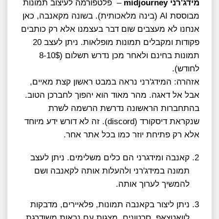
מידג'רני midjourney
– פלטפורמה לעיצוב תמונות
מבוססת AI (בינה מלאכותית). בשונה מקאנבה, כאן
אנחנו לא מעצבים שום דבר בעצמנו אלא רק כותבים
פקודות ומקבלים תמונות מופלאות. ניתן לעצב 20
תמונות בחינם ולאחר מכן נדרש תשלום (8-10$
לחודש).
אזהרה: המידג'רני נראה במבט ראשון קצת מאיים,
אבל אל דאגה. מהר מאוד הוא יהפוך לחברכן הטוב.
בהתחברות הראשונה נדרשת הרשמה לשרת
שנקראת דיסקורד (discord). זה לא דורש ידע מיוחד
אלא רק פתיחת יוזר כמו בכל אתר אחר.
קאנבה ומידגרני הם כלים משלימים. ניתן לעצב
תמונה במידג'רני ולהעלות אותה לקאנבה ושם
להמשיך לערוך אותה.
ניתן ליצור בקאנבה תמונות, פלאיירים, מדבקות
לוואטצאפ, סרטונים, מצגות עם נראות משודרגת,