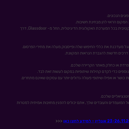
נים הנכונים.
בתור מעסיקים אתם צריכים להבין כיצד להיות נוכחים בצורה אפקטיבית בכל המערכת האקולוגית הדיגיטלית, החל מ- Glassdoor, דרך
גוגל מעדכנת את כללי החיפוש שלה ופייסבוק מעלה את מחירי הפרסום.
מן דרכים חדשות להגברת הנראות המקוונת.
נפרדת או כחלק מאתר הקריירה שלכם.
 נוספים כדי לקדם קהילות שיתופיות במקום לעשות זאת לבד.
ת כושר או אפילו שיתופי פעולה גדולים יותר עם עסקים שאינם מתחרים.
וטנציאליים שלכם.
 של המועמדים והעובדים שלך, אתם יכולים להפגין מחויבות אמיתית למטרות
<<<