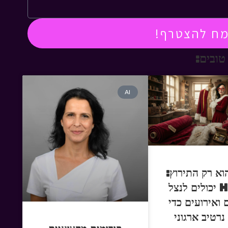
מח להצטרף!
טובים:
AI
וא רק התירוץ:
איך HR יכולים לנצל
 ואירועים כדי
נרטיב ארגוני