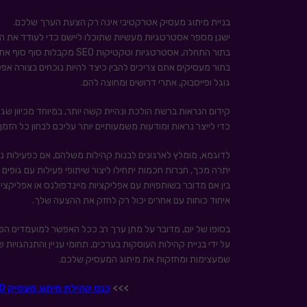
בניית מיתוג מעסיק אטרקטיבי אינה רק הצעת הערך שלכם.
ישנן מספר אסטרטגיות מעשיות שתוכלו ליישם כדי לעודד את הפו
בתור התחלה, אסטרטגיות וטקטיקות SEO מקבלות סוף סוף את המקום הראוי להן מבחינת חשיבות.
גוגל ופייסבוק, אתרי דרושים ומחוצה להם.
קידום הנראות ברשת הולכת ונהיית קשה יותר, במיוחד מכיוון ש
כדי לייצר נראות ומודעות משמעותיים יותר עליכם לבחון כל הז
לדוגמא, מומלץ לארגונים לבנות קהילות משלהם, אם כפעילות 
יתרה מכך, חברות חכמות יתחילו ליצור שיתופי פעילות עם גופים
בין אם מדובר בשותפויות עם אפליקציות מיינדפולנס או אפליקציו
איחוד כוחות עם אחרים יכול רק לחזק את ההצעה שלך.
בסופו של יום, מדובר על מתן ערך רב ככל האפשר למועמדים הפ
על ידי בניית קהילות העוסקות בערכים, תחומי עניין והתנהגויות
שמעצימות ומחזקות את מיתוג המעסיק שלכם.
>>>
כנס קהילת מיתוג מעסיק 23-26.11.20 אונליין – למידע לחצו כאן