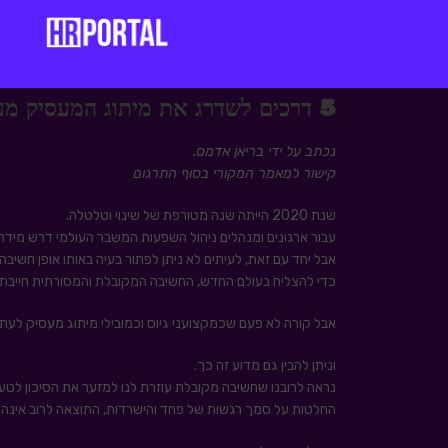
5 דרכים לשדרג את מיתוג המעסיק מעבר לדרכים המסורתיות
נכתב על ידי בריאן אדמס.
קישור למאמר המקורי בסוף התרגום
שנת 2020 הייתה שנה מטורפת של שינוי וטלטלה.
עבור ארגונים ומנהלים ניהול השפעות המשבר העולמי דרש מידה 
אבל יחד עם זאת, לעיתים לא ניתן לפתור בעיה באותו אופן חשיבה
כדי להצליח בעולם החדש, החשיבה המקובלת והמסורתית חייבת
אבל קורה לא פעם שכמקצועני גיוס וכמובילי מיתוג מעסיק לעתי
וניתן להבין גם מדוע זה כך.
נראה לרובנו שחשיבה מקובלת עוזרת לנו למזער את הסיכון לטע
החלטות על סמך רגשות של פחד והישרדות, התוצאה לרוב אינה 