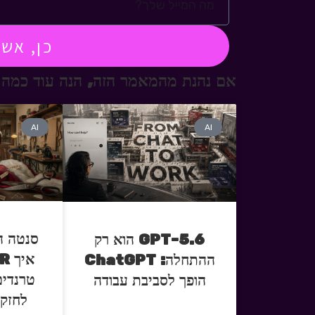
כן, אש
אם נהנת מהמאמר הזה, הנה עוד כמה 
AI
AI
סנטה ה
GPT-5.6 הוא רק
ההתחלה: ChatGPT
טרנדים
הופך לסביבת עבודה
לחזק 