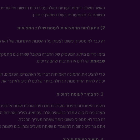
כאשר תשלבו יוזמות ייעודיות כאלה עם דרכים חדשות וחדשניות להפ
תשומת לב משמעותית בעולם שמוצף בתוכן.
2) התעלמות מהמציאות לעומת שילוב המציאות
זה כבר לא מספיק פשוט לצעוק על ההטבות והיתרונות של הארגו
בזמן קידום מיתוג המעסיק של החברה מקובל שארגונים מתמקדי
שבאמת
יש להם או התרבות שהם צריכים.
כדי להציג את התמונה האמיתית דברו על האתגרים, הפגמים, ההק
יכולה להיות ההזדמנות הגדולה ביותר שלכם להניע ולאתגר את ה
להצהיר לעומת להוכיח
בשנים האחרונות תפסה מעורבות חברתית והובלת שונות ארגונית
מארגונים לנקוט עמדה בנושאים אלה. עם זאת, מילים ואמירות הח
זה כבר לא מספיק פשוט לומר שאתה מעריך הכללה.
אתם צריכים להוכיח למועמדים שאתה פועלים ומחוייבים לשנות ל
תיאור לעומת חיבור