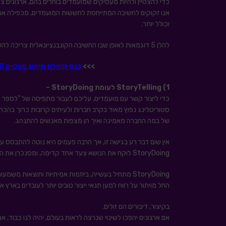
כדי להצטיין ולהיות מעסיקים שמועמדים בוחרים בהם, ארגונים צר
אנו זקוקים לחשיבה המתייחסת לחששות המועמדים, מכפילה את האו
וכולל יותר.
להלן 5 דוגמאות לאופן שבו החשיבה הקונבנציונאלית צריכה להשתנות:
>>>
כנס קהילת מיתוג מעסיק 23-26.11.20 אונליין – למידע לחצו כאן
1)
StoryTelling
לעומת
StoryDoing
–
כדי ליצור קשר עם מועמדים, עליכם לעבור מתפיסה של "לספר סיפור" (StoryTelling) לתפיסה של לספר על עשיה (
סטוריטלינג נפוץ מאוד בקרב חברות ולעיתים קרובות כרוך בהכר
של במה החברה מאמינה ואיך הן מצפות מאנשים להתנהג.
אין שום דבר רע בגישה זו, אך הרבה פעמים היא נוטה להתבסס 
StoryDoing לוקח את הנושא צעד אחד קדימה, ומסנכרן את ההכרזות הללו עם פעולות ויוזמות שהחברה מעורבת בהן.
StoryDoing מתחיל בעשייה, ביוזמות אמיתיות ותוצאות 
החל מויתור על רווח למען תנאי ייצור טובים יותר לעובדים באר
בקיצור, דיבורים הם זולים.
אם ארגונים יהפכו לשינוי שנרצה לראות בעולם, יהיה לנו כבוד, אמו