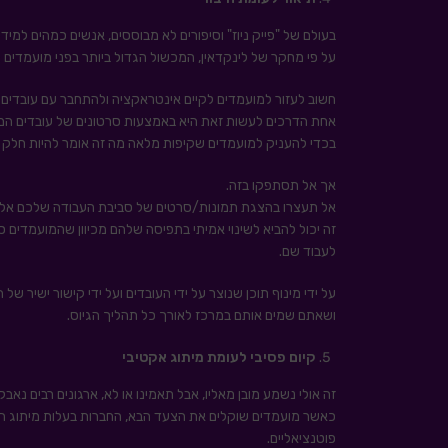
בעולם של "פייק ניוז" וסיפורים לא מבוססים, אנשים כמהים למידע
על פי מחקר של לינקדאין, המכשול הגדול ביותר בפני מועמדים ה
חשוב לעזור למועמדים לקיים אינטראקציה ולהתחבר עם עובדים
אחת הדרכים לעשות זאת היא באמצעות סרטונים של עובדים המד
בכדי להעניק למועמדים שקיפות מלאה מה זה אומר להיות חלק 
אך אל תסתפקו בזה.
אל תעצרו בהצגת תמונות/סרטים של סביבת העבודה שלכם אלא מ
זה יכול להביא לשינוי אמיתי בתפיסה שלהם מכיוון שהמועמדים 
לעבוד שם.
על ידי מינוף תוכן שנוצר על ידי העובדים ועל ידי קישור ישיר 
ושאתם שמים אותם במרכז לאורך כל תהליך הגיוס.
קיום פסיבי לעומת מיתוג אקטיבי
זה אולי נשמע מובן מאליו, אבל תאמינו או לא, ארגונים רבים נאב
כאשר מועמדים שוקלים את הצעד הבא, החברות בעלות מיתוג המע
פוטנציאליים.