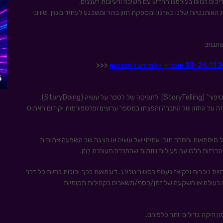
יכים לנווט בעולמנו החדש עם חשיבה ורעיונות רעננים.
תנטיות שלנו כארגון ומספקת חזון ברור ומשכנע לעתיד מגוון, שוויוני
<<<
StoryDoing).
זה על החזון של החברה והפצתו במספר ערוצים ופלטפורמות וקידום האתוס
על סיסמאות וחסרה תוכן אמיתי של עשיה או הצגה של השפעה אמיתית.
משמעותיות ניכרות ורק אז נעטף בסטוריטלינג. דוגמאות לכך יכולות להיות כל דבר
ץ או בעולם או השקעה של זמן/כסף/משאבים בקהילות מקומיות.
ן וזיקה גדולים יותר כלפיהם.