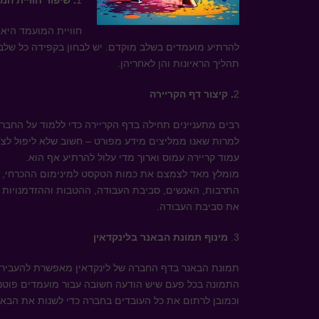
1
. שיפור חוויית המ
חוויית המועמד היא א
להרתיע מועמדים בשלב מוקדם. יש לבחון בקפידה כל שלב ב
תהליך הראיונות והן לאחריהן.
2
. קיצור דף הקריירה
רבים מתעניינים תחילה בדף הקריירה כדי ללמוד על החבר
למרות שאנו ממליצים מידע מפורט – חשוב שלא ליפול לצ
עמוד קריירה עמוס וארוך מדי עלול להרתיע אף הוא.
מומלץ מאד לצמצם את כמות הטקסט למינימום ההכרחי, ול
התרבות, האנשים, סביבת העבודה, ההטבות וההזדמנויות ל
את סביבת העבודה.
3.
מינוף תמונת הבאנר בלינקדאין
תמונת הבאנר בדף החברה של לינקדאין מאפשרת להעביר מס
התמונה בכל פעם שיש הודעה חשובה עבור מועמדים פוטנציאל
וכמובן לרתום את כל העובדים בחברה כדי לשנות את הבא