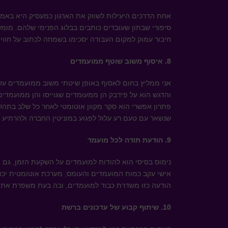
אחת הדרכים היעילות לשווק את הארגון כמעסיק היא באמצ
סיפורי שבתון שעובדים כותבים בבלוג הפנימי שלהם. מומל
חיבור עמוק למקום העבודה יסכימו בשמחה לכתוב על חוויותי
8. איסוף משוב שוטף ממועמדים
אני ממליץ בחום לאסוף באופן שיטתי משוב ממועמדים על 
והדגש הוא על פידבק הן ממעומדים שגוייסו והן ממועמדים
פתרון אפשרי הוא סקר מקוון אוטומטי לאחר כל שלב בתהליך.
שנשאר עם טעם רע עלול לפגוע במוניטין החברה ולהרתיע 
9. הודעת תודה לכל מועמד
נימוס בסיסי הוא להודות למועמדים על השקעת הזמן, גם 
אישי עקב כמות המועמדים והעומס, מערכת אוטומטית יכול
הודעה כזו משדרת כבוד למועמדים, ובה בעת משפרת את ת
10. שיתוף קבוע של עדכונים ברשת