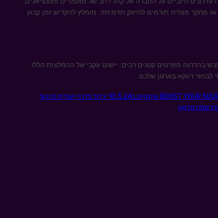
ת עדכונים חיוביים על החברה אל קהל רחב של מועמדים פוטנציאלים.
או מחקר מצליח תורמים לחיזוק תדמיתה. מומלץ להקדיש זמן קבוע
גבש בהדרגה מפרטים קטנים רבים. יישום עקבי של ההמלצות הללו
 לבחור דווקא בארגון שלכם.
רוצה לתת עוד BOOST ליכולות הסורסינג שלך? מפגש BOOST YOUR SOURCING שיתקיים ב10.3.24 יכלול סדנה ייעודית לניהול
 ההרשמה מכאן>