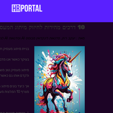
10 דרכים מהירות לחיזוק מיתוג המעסיק שלכם
מאת : יעקב רוזן, סדנאות לינקדאין מבוסס AI וסדנאות AI לגיוס ומשאבי אנוש
בניית מיתוג מעסיק חז
בעיקר כאשר אנו מדבר
מיתוג מעסיק טוב משמ
ולקדם אותו גם כאשר 
אך כיצד בונים מיתוג 
מצרף 10 המלצות מעשיות שנכתבו עלי ידי לאורה הילגרס (קישור לפוסט באנגלית בסוף המאמר):