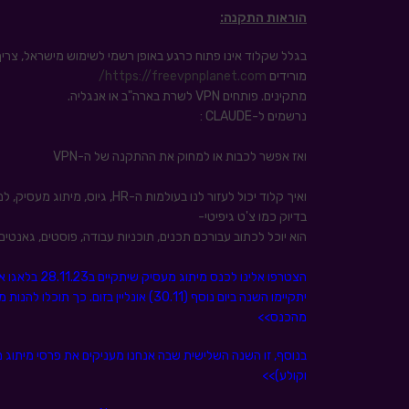
הוראות התקנה:
בגלל שקלוד אינו פתוח כרגע באופן רשמי לשימוש מישראל, צרי
מורידים
https://freevpnplanet.com/
מתקינים. פותחים VPN לשרת בארה"ב או אנגליה.
נרשמים ל-CLAUDE :
ואז אפשר לכבות או למחוק את ההתקנה של ה-VPN
ואיך קלוד יכול לעזור לנו בעולמות ה-HR, גיוס, מיתוג מעסיק, למידה ופיתוח ארגוני, רווחה וחווית עובד?
בדיוק כמו צ'ט גיפיטי-
הוא יוכל לכתוב עבורכם תכנים, תוכניות עבודה, פוסטים, גאנטים,
הצטרפו אלינו 
יתקיימו השנה ביום נוסף (30.11) אונליי
מהכנס>>
בנוסף, זו השנה השלישית שבה אנחנו מעניקים את פרסי מיתוג 
וקולע)>>