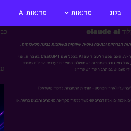
בלוג
סדנאות
סדנאות AI
א
כבר
תות חברתיות וכתיבה גיוסית שיווקית משולבות בבינה מלאכותית.
A:
האם אפשר לעבוד עם AI בכלל ועם ChatGPT בעברית.
אני
ל בואו נודה באמת: זה לא מושלם. התוצרים בעברית של צ'ט גיפיטי
עו
מידי פעם יש גם תחביר שדורש שדרוג.
לי הAI נכון ואיך לייצר פרומטים איכותיים. אלה דברים שאפשר ללמוד מקריאת מאמרים ותכנים ברשת או