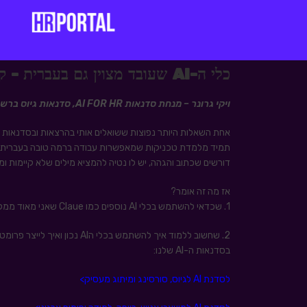
כלי ה-AI שעובד מצוין גם בעברית - קלוד claude ai
ויקי גרונר – מנחת סדנאות
AI FOR HR
, סדנאות גיוס ברש
אחת השאלות היותר נפוצות ששואלים אותי בהרצאות ובסדנאות ה-I
תמיד מלמדת טכניקות שמאפשרות עבודה ברמה טובה בעברית, אב
דורשים שכתוב והגהה, יש לו נטיה להמציא מילים שלא קיימות ו
אז מה זה אומר?
1. שכדאי להשתמש בכלי AI נוספים כמו Claue שאני מאוד ממליצה עליו (אחרי הסרטון – הוראות התחברות לקלוד מישראל)
2. שחשוב ללמוד איך להשתמש בכ
בסדנאות ה-AI שלנו:
לסדנת AI לגיוס, סורסינג ומיתוג מעסיק>