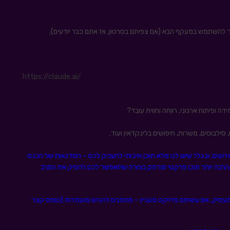
ך להשתמש במעקף הבא (אם צפיתם בסרטון, אז אתם כבר יודעים).
https://claude.ai/
 סילבוסים, משרות, חיפושים בלינקדאין ועוד.
לכנס מיתוג מעסיק שיתקיים ב28.11.23 בלאגו אירועים. ובגלל שיש לנו מלא תוכן איכותי להעניק לכם – הסדנאות של הכנס
ן בזום. כך תוכלו להנות מהרבה יותר תוכן פרקטי ומרתק בצורה שתאפשר לכם להפיק את המרב
מעסיק. אם עשיתם פרויקט מעניין – מוזמנים להגיש מועמדות (טופס קצר