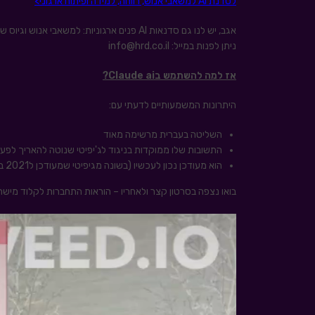
לסדנת AI למשאבי אנוש, רווחה, למידה ופיתוח ארגוני>
אגב, יש לנו גם סדנאות AI פנים ארגוניות: למש
ניתן לפנות במייל: info@hrd.co.il
אז למה להשתמש בClaude ai?
היתרונות המשמעותיים לדעתי עם:
השליטה בעברית מרשימה מאוד
התשובות שלו ממוקדות בניגוד לג'יפיטי שנוטה להאריך לפע
הוא מעודכן נכון לעכשיו (בשונה מגיפיטי שמעודכן ל2021 בגרסה החינמית)
בואו נצפה בסרטון קצר ולאחריו – הוראות התחברות לקלוד מישר
נגן
וידאו