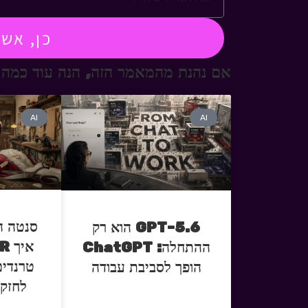
כן, אש
אם נהנת מהמאמר הזה, הנה עוד כמה 
AI
AI
סנטה ה
GPT-5.6 הוא רק
ההתחלה: ChatGPT
טרנדים
הופך לסביבת עבודה
לחזק 