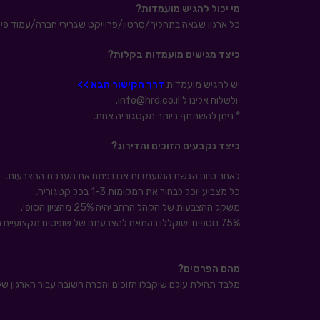
מי יכול להגיש מועמדות
?
כל ארגון שגאה בתהליך/סרטון/פרוייקט שגרירי חברה/עמוד פיי
כיצד מגישים מועמדות בקלות
?
יש להגיש מועמדות
ד
ר
ך הקישור הבא
>>
ולשלוח אלינו ל info@hrd.co.il.
* ניתן להשתתף ביותר מקטגוריה אחת.
כיצד נקבעים הזוכים והדירוג?
לאחר סיום הגשת המועמדות אנו נפתח את מערכת ההצבעות.
כל מצביע יוכל לבחור את המקומות 1-3 בכל קטגוריה.
משקל ההצבעות של הקהל הרחב יהיה 25% מהציון הסופי.
75% נוספים ישוקללו בהתאם להצבעתם של שופטים מקצועיים מתחום מיתוג המעסיק בארץ (רשימה מלאה של השופטים תפורסם בקרוב)
מהם הפרסים?
מלבד תהילת עולם שיקבלו הזוכים והכרה חשובה עבור הארגון שלהם, נחלק גביע