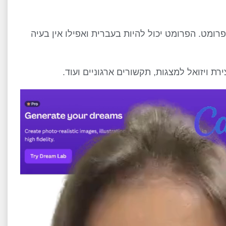
פשר ליצור תמונות AI מדהימות מפרומט. הפרומט יכול להיות בעברית ואפילו אין בעיה
ת ויזואל למצגות, תקשורים ארגוניים ועוד.