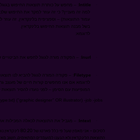
Intitle
:
– מחפש על כותרת תוצאות החיפוש בגוגל (
·
למה זה מעניין? כי זה עוזר למקד את החיפוש שלנ
עמוד התוצאות) – וספציפית בלינקדאין, זה עוזר
בשל מבנה תוצאות החיפוש בלינקדאין.
לדוגמא:
Inurl
:
– הפקודה מורה לגוגל לחפש את הביטויים 
·
Filetype
:
– פקודה המורה לגוגל להביא לנו תוצא
·
לדוגמא אם אנו מחפשים קורות חיים של מעצב גר
המופיעות עם הסימן – לפני נועדו להסיר תוצאות לא
type:txt) (“graphic designer” OR illustrator) -job -jobs
Intext
:
– מגביל את התוצאות לכאלה המכילות את
·
לסיכום – אני מאמין
התוצאות הלינקדאין ולא הגענו למועמדים המתאימים, חשוב מאד