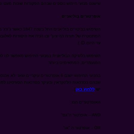
שישנם מנועי חיפוש נוספים שבהם הפקודות שונות מעט וכ
אופרטורים בוליאניים
השימוש בביטויים בוליאנים החל בשנת 1847 כאשר
ג'ורג'
המתמטית של תורת ההיגיון
"
ובו הניח את היסודות לאלגבר
עד היום
😊
).
השימוש בלוגיקה הבוליאנית במנועי החיפוש מאפשר לנו 
המועמדים, המתאימים ביותר.
במנועי החיפוש ישנם 6 אופרטורים עיקריים
שבהם בסדנאות הלינקדאין ובעיקר בסדנאות הסורסינג למ
יש
ללחוץ כאן
).
האופרטורים הם:
AND
– אופרטור ה"גם"
OR
– אופרטור ה "או"