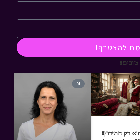
מח להצטרף!
טובים:
AI
וא רק התירוץ: