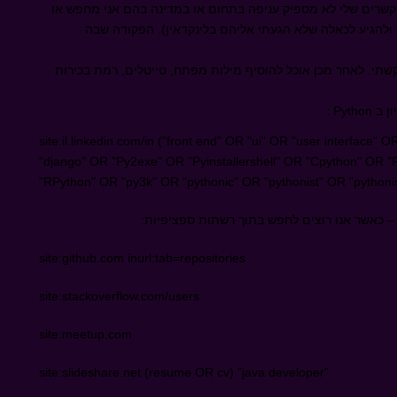
שרים שלי לא מספיק עניפה בתחום או במדינה בהם אני מחפש או
ולהגיע לכאלה שלא הגעתי אליהם בלינקדאין). הפקודה שבה
י. לאחר מכן אוכל להוסיף מילות מפתח, טייטלים, רמת בכירות
ון ב
Python
:
site:il.linkedin.com/in ("front end" OR "ui" OR "user interface"
"django" OR "Py2exe" OR "Pyinstallershell" OR "Cpython" OR 
"RPython" OR "py3k" OR "pythonic" OR "pythonist" OR "pythonist
– כאשר אנו רוצים לחפש בתוך רשתות ספציפיות:
site:github.com inurl:tab=repositories
site:stackoverflow.com/users
site:meetup.com
site:slideshare.net (resume OR cv) "java developer"