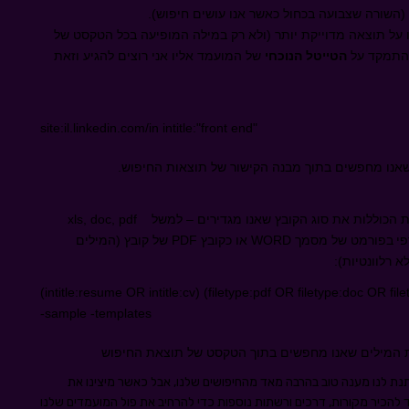
השורה שצבועה בכחול כאשר אנו עושים חיפוש).
ו על תוצאה מדוייקת יותר (ולא רק במילה המופיעה בכל הטקסט של
 להתמקד על
הטייטל הנוכחי
של המועמד אליו אני רוצים להגיע וזאת
site:il.linkedin.com/in intitle:"front end"
שאנו מחפשים בתוך מבנה הקישור של תוצאות החיפוש.
ות הכוללות את סוג הקובץ שאנו מגדירים – למשל
xls, doc, pdf
פי
בפורמט של מסמך
WORD
או כקובץ
PDF
של קובץ (המילים
 רלוונטיות):
(intitle:resume OR intitle:cv) (filetype:pdf OR filetype:doc OR file
-sample -templates
 המילים שאנו מחפשים בתוך הטקסט של תוצאת החיפוש
 שעל פי כלל פארטו של 80:20 לינקדאין נותנת לנו מענה טוב בהרבה מאד מהחיפושים שלנו, אבל כאשר מיצינו את
 להכיר מקורות, דרכים ורשתות נוספות כדי להרחיב את פול המועמדים שלנו