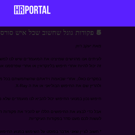
5 פקודות גוגל שחשוב שכל איש סורסינג יכיר
מאת יעקב רוזן
לעיתים אנו מרגישים שמיצינו את המועמדים שיש לנו למש
זה יכול להיות אחרי חיפוש בלינקדאין או אחרי שפרסמנו 
במקרים כאלו, אחרי שבאמת וידאתם שהשתמשתם בכל מיל
ולהריץ שם את החיפוש הבוליאני או את ה
X-Ray
.
חיפוש נכון במנועי החיפוש יכול להביא לנו מועמדים שלא מצ
אבל כדי לבצע את החיפושים הללו יש להכיר את פקודות ה
לעשות לכם מעט סדר בפקודות העיקריות.
* חשוב לציין שאני אדבר בפוסט על השימוש במנוע החיפוש 