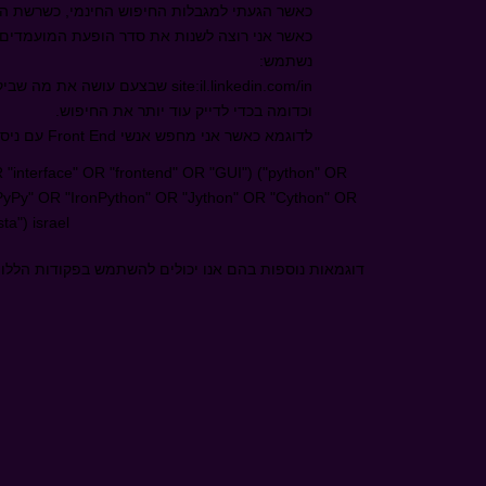
כאשר הגעתי למגבלות החיפוש החינמי, כשרשת הק
כאשר אני רוצה לשנות את סדר הופעת המועמדים 
נשתמש:
site:il.linkedin.com/in
שבצעם עושה את מה שביקשת
וכדומה בכדי לדייק עוד יותר את החיפוש.
לדוגמא כאשר אני מחפש אנשי
Front End
עם ניסי
 OR "interface" OR "frontend" OR "GUI") ("python" OR
"PyPy" OR "IronPython" OR "Jython" OR "Cython" OR
a") israel
דוגמאות נוספות בהם אנו יכולים להשתמש בפקודות הללו 