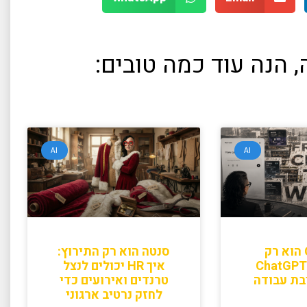
 הנה עוד כמה טובים:
AI
AI
GPT-5.6 הוא רק
סנטה הוא רק התירוץ:
ההתחלה: ChatGPT
איך HR יכולים לנצל
בת עבודה
טרנדים ואירועים כדי
לחזק נרטיב ארגוני