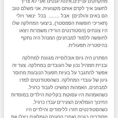
מתקתקים עניינים,אינטליגנטים ואני לא צריך
לחשוב איך לקדם אותם מקצועית, אני משלם טוב
הם באים והולכים) אבל ……. בכל ינואר ויולי
(תאריכי חופשות הסמסטר), ביצועי המחלקה שלו
היו צונחים (הסטודנטים הורידו משמרות ויצאו
לחופשה ללמוד למבחנים) המנהל היה נתקף
בהיסטריה תפעולית.
הפתרון היה גיוס אוכלוסייה מגוונת למחלקה
ובניית תמהיל נכון של העובדים במחלקה. צעד זה
אפשר להתגבר על בעיות תפעול הנובעות מחוסר
גיוון של עובדי המחלקה. כשהסטודנטים למדו
למבחנים, האמהות המשיכו לעבוד כרגיל.
כשהאמהות היו עסוקות בקליטת הילדים במוסדות
החינוך הגמלאים הצעירים עבדו כרגיל.
כשהסטודנטים חזרו ללימודים והילדים היו
מסודרים בגנים (אחרי החגים) הגמלאים ניצלו את