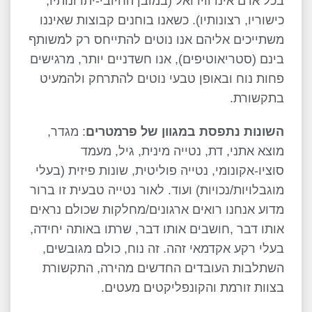
בכל אדם אינדווידואל (במובן החיובי-יתרונותיו,
כישוריו, רצונותיו). כשאנו בוחנים קבוצות שאיננו
משתייכים אליהם אנו נוטים להתייחס רק למשותף
בינם (סטריאוטיפים), אנו חשדניים יותר, מרגישים
פחות נוח ובאופן טבעי נוטים להתרחק ולהמעיט
בתקשורת.
השונות נתפסת במגוון של פרמטרים
: מגדר,
מוצא אתני, דת, נטייה מינית, גיל, מעמד
סוציו-אקונומי, נטייה פוליטית, שונות פיזית (בעלי
מוגבלויות/נכויות) ועוד. לאור נטייה טבעית זו ברור
מדוע אנחנו רואים ארגונים/מחלקות שכולם נראים
אותו דבר ,חושבים אותו דבר, שרתו באותה יחידה,
בעלי רקע אקדמאי זהה. זה נוח, כולם מגובשים,
השתלבות העובדים החדשים מהירה, התקשורת
בצוות זורמת והקונפליקטים מעטים.