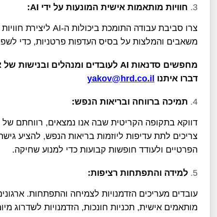
חוויות מותאמות אישית המונעות על ידי
AI
:
צרו סביבת עבודה התומכת
משאבים והמלצות על בסיס העדפות פרטניות, כדי לשפר
מחפשים סדנאות
AI
לעובדים ומנהלים ובנישות של
R
דברו איתנו
yakov@hrd.co.il
תמיכה ברווחה ובריאות הנפש:
דווקא בתקופה הקריטית שבה אנו נמצאים, רווחתם של ה
צריכים לתת עדיפות ליוזמות בריאות הנפש, להציע גישה ל
הפרטיים ולעודד חופשות קבועות כדי למנוע שחיקה.
למידה והתפתחות רציפות:
עובדים מעריכים הזדמנויות לצמיחה והתפתחות. ארגונים
מותאמים אישית, תכניות חונכות, הזדמנויות לשדרוג מיומ