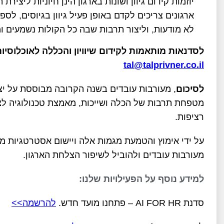
יוזמות קידום גיוון ושונות בארגון הינן חיוניות ליציר
ארגונים צריכים לקדם באופן פעיל גיוון בגיוסים, לס
לא מודעות, וליצור תרבות שבה כל הקולות נשמעים ומ
לסדנאות מותאמות לקידום שיוויון והכללה לאוכלוסיות
tal@talprivner.co.il
לסיכום
, מעורבות עובדים בשנה הקרובה מבוססת על י
מטפחת תרבות של הכלה ושייכות, מאמצת טכנולוגיה לצו
רציפות.
על ידי אימוץ והטמעת מגמות אלה ויישום אסטרטגיות ממו
מעורבות עובדים ולהוביל לשיפור הצלחת הארגון.
למידע נוסף על הפעילויות שלנו:
סדנת AI FOR HR – פתחנו מועד חדש.
להרשמה>>