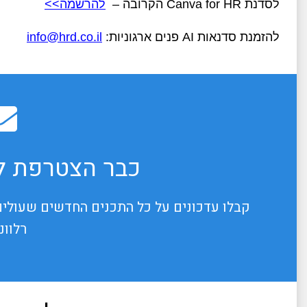
לסדנת Canva for HR הקרובה –
להרשמה>>
להזמנת סדנאות AI פנים ארגוניות:
info@hrd.co.il
כבר הצטרפת לנ
קבלו עדכונים על כל התכנים החדשים שעולים
רלוונ