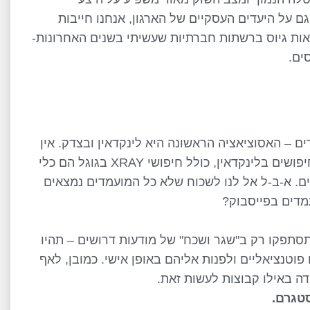
ם על היעדים העסקיים של הארגון, אנחנו חייבות
נאות גיוס ברשתות חברתיות שעשיתי בשנים האחרונות-
ים.
ים – האסוציאציה הראשונה היא לינקדאין ובצדק. אין
ספק שלינקדאין היא זירה חשובה לאיתור מועמדים. חיפושים בלינקדאין, כולל חיפושי XRAY בגוגל הם כלי
ים. א-ב-ל אל לנו לשכוח שלא כל המועמדים נמצאים
עמדים בפייסבוק?
סתפקו רק ב"שגר ושכח" של מודעות דרושים – תהיו
וטנציאליים ולפנות אליהם באופן אישי. כמובן, לאף
ידה באילו קבוצות לעשות זאת.
סטגרם
.