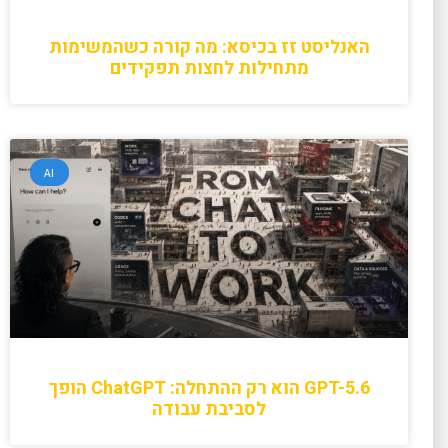
האנליסט זז בכיסא: מה קורה כשהמשימות
מתחילות לחצות תפקידים
AI
GPT-5.6 הוא רק ההתחלה: ChatGPT הופך
לסביבת עבודה