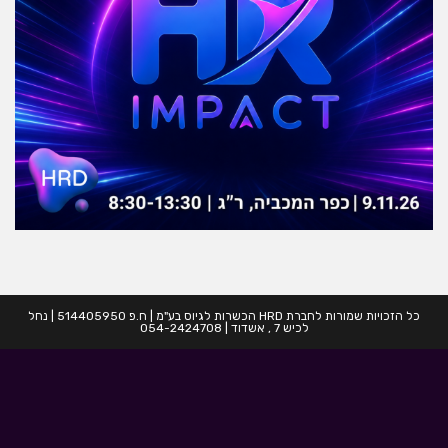
כל הזכויות שמורות לחברת HRD הכשרות לגיוס בע"מ | ח.פ 514405950 | נחל
לכיש 7 , אשדוד | 054-2424708