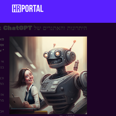
היתרונות והאתגרים של ChatGPT בתחום הגיוס, מיתוג מעסיק וסורסינג
וסו
* את 
אי 
בנו
החי
אז 
מהפ