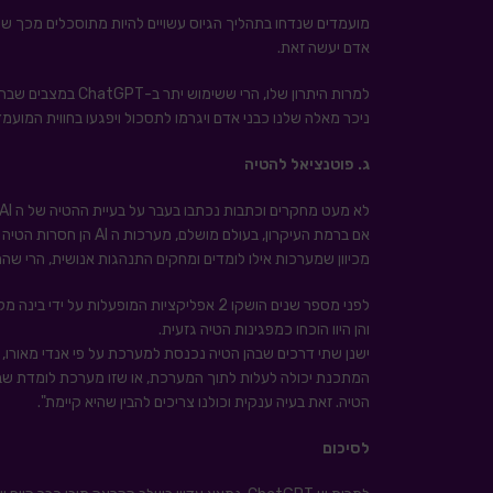
מועמדים שנדחו בתהליך הגיוס עשויים להיות מתוסכלים מכך שגו
אדם יעשה זאת.
למרות היתרון שלו, 
ניכר מאלה שלנו כבני אדם ויגרמו לתסכול ויפגעו בחווית המועמד
ג. פוטנציאל להטיה
לא מעט מחקרים וכתבות נכתבו בעבר על בעיית ההטיה של ה AI.
אם ברמת העיקרון, בעולם מושלם, מערכות ה AI הן חסרות הטיה כי הן סך הכל חושבים בצורה לוגית בלבד, הרי שבפועל המצב לא כך.
מכיוון שמערכות אילו לומדים ומחקים התנהגות אנושית, הרי שהם
והן היוו הוכחו כמפגינות הטיה גזעית.
המתכנת יכולה לעלות לתוך המערכת, או שזו מערכת לומדת שבה ה
הטיה. זאת בעיה ענקית וכולנו צריכים להבין שהיא קיימת".
לסיכום