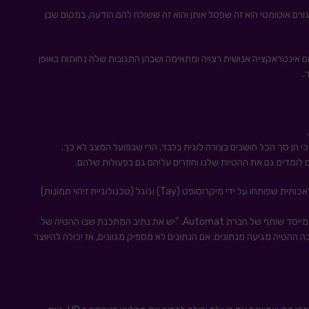
רם אוטומטי הוא זה שפסל אותן והוא זה ששולח להם הודעה, במקום שבן
הרי ששימוש יתר ב-ChatGPT במצבים שבהם אינטראקציה אנושית רצויה ומתאימה ושבהן התגובות שלה נחותות באופן
.
 לומדים גם את ההטיות שלנו וחוזרים עליהם גם בפעולות שלהם.
לפני מספר שנים הושקו 2 אפליקציות המופעלות על ידי בינה מלאכותית שפותחו על ידי מיקרוסופט (Tay) וגוגל (טכנולוגיית זיהוי תמונות)
ישנן שתי דרכים שבהן הטיה נכנסת למערכת על פי אנדי מאורו, מייסד שותף של חברת Automat. "יש את נתיב המתכנת שבו ההטיה של
הטיה מגיעה מנתונים. אם הנתונים לא מספיק מגוונים, אז יכולה להיווצר