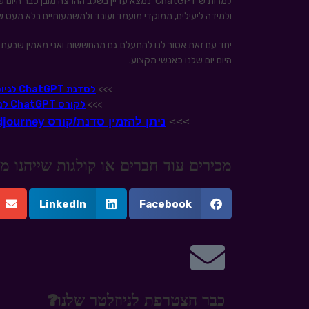
ולמידה ליעילים, ממוקדי מועמד ועובד ולמשמעותיים בלא מעט ש
יחד עם זאת אסור לנו להתעלם גם מהחששות ואני מאמין שבעתיד
היום יום שלנו כאנשי מקצוע.
>>>
לסדנת ChatGPT לגיוס, מיתוג מעסיק וסורסינג לחצו כאן
>>>
לקורס ChatGPT למנהלים ועובדים בארגון לחצו כאן
>>>
ניתן להזמין סדנת/קורס Midjourney פנים ארגונית – למידע נוסף לחצו כאן
מכירים עוד חברים או קולגות שייהנו
LinkedIn
Facebook
כבר הצטרפת לניוזלטר שלנו?