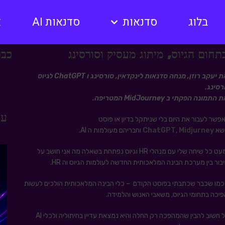
בלוג
סדנאות
סדנאות AI
א
כבר
מאת יעקב רוזן, מנחה סדנאות לינקדאין, סורסינג ו ChatGPT לגיוס
רסינג.
התמונה הפקתי ב MidJourney המטריפה.
עו
אפשר לעבור את היום בלי שניתקל בדיון או פוסט
שא
Midjurney
,
ChatGPT
וחבריהם מעולמות ה AI.
וכמעט כל שיחה שלי עם מנהלי HR וגיוס נפתחת בשאלה מה אני חושב על
בור בין מערכת הבינה המלאכותית החדשה לעולמות הגיוס וה HR.
כמו שכבר שכתבתי בפוסט הקודם – כלי הבינה המלאכותית הולכים לעשות
יכה בתחומי הגיוס, משאבי האנוש והלמידה.
אבל חשוב להבין שהמהפכה רק החלה והיא נמצאת עדיין בחיתוליה ולכלי AI