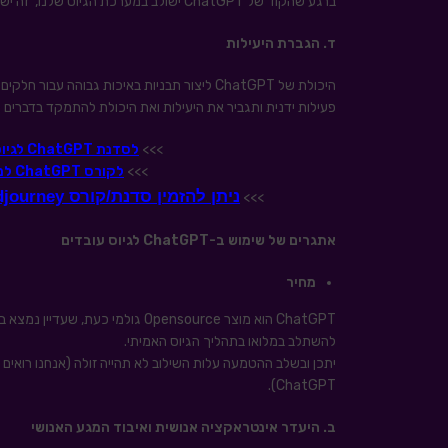
ברגע שהקוד של ChatGPT ישולב במערכת הגיוס שלנו, זה ישפר בצורה משמעותית את התקשורת מולם.
ד. הגברת היעילות
היכולת של ChatGPT ליצור תבניות באיכות גבו
פעילות ידנית ותגביר את היעילות ואת היכולת להתמקד בדברים 
>>>
לסדנת ChatGPT לגיוס, מיתוג מעסיק וסורסינג לחצו כאן
>>>
לקורס ChatGPT למנהלים ועובדים בארגון לחצו כאן
ניתן להזמין סדנת/קורס Midjourney פנים ארגונית – למידע נוסף לחצו כאן
>>>
אתגרים של שימוש ב-
ChatGPT
לגיוס עובדים
מחיר
ChatGPT הוא מוצר Opensource גולמ
להשתלב במלואו בתהליך הגיוס האמיתי.
יתכן ובשלב ההטמעה עלות השילוב לא תהייה זולה (אנחנו רואי
ChatGPT).
ב. היעדר אינטראקציה אנושית ואיבוד המגע האנושי