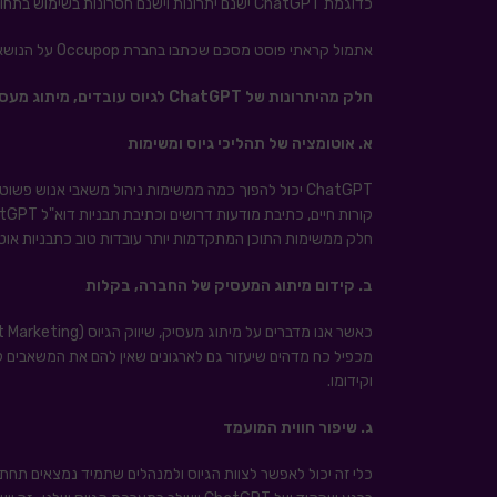
כדוגמת ChatGPT ישנם יתרונות וישנם חסרונות בשימוש בתחום הגיוס שחשוב להבינם.
אתמול קראתי פוסט מסכם שכתבו בחברת Occupop על הנושא הזה ואני מביא את עיקריו עם תוספות שלי:
חלק מהיתרונות של
ChatGPT
לגיוס
עובדים, מיתוג מעסי
א. אוטומציה של תהליכי גיוס ומשימות
ChatGPT יכול להפוך כמה ממשימות ניהול משאבי אנוש פש
קורות חיים, כתיבת מודעות דרושים וכתיבת תבניות דוא"ל ChatGPT הם יכולים להוות יתרון עצום לעומת מי שלא ישתמש בכלי זה או דומיו.
חלק ממשימות התוכן המתקדמות יותר עובדות טוב כתבניות אוטומ
ב. קידום מיתוג המעסיק של החברה, בקלות
מכפיל כח מדהים שיעזור גם לארגונים שאין להם את המשאבים לי
וקידומו.
ג. שיפור חווית המועמד
כלי זה יכול לאפשר לצוות הגיוס ולמנהלים שתמיד נמצאים תחת 