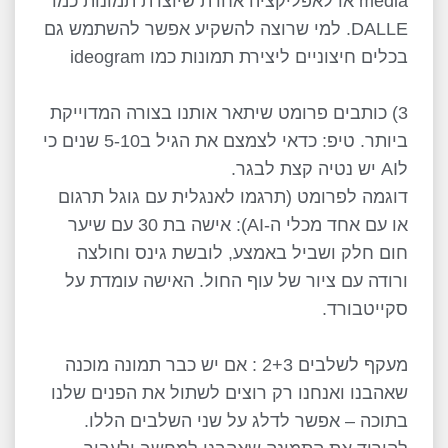
media או לאפליקציה אחרת שיוצרת תמונות כמו
DALLE. למי שרוצה להשקיע אפשר להשתמש גם
בכלים חיצוניים ליצירת תמונות כמו ideogram
3) כותבים פרומט שיתאר אותנו בצורה המדוייקת
ביותר. טיפ: כדאי לצמצם את הגיל ב5-10 שנים כי
לAI יש נטיה קצת לבגר.
דוגמה לפרומט (תרגמו לאנגלית עם גוגל תרגום
או עם אחד מכלי ה-AI): אישה בת 30 עם שיער
חום חלק ושביל באמצע, לובשת גינס וחולצה
ורודה עם ציור של עוף החול. האישה עומדת על
סקייטבורד.
מעקף לשלבים 2+3 : אם יש כבר תמונה מוכנה
שאהבנו ואנחנו רק רוצים לשתול את הפנים שלנו
בתוכה – אפשר לדלג על שני השלבים הללו.