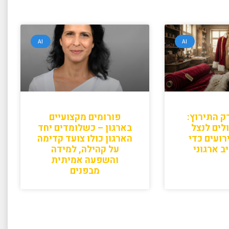
AI
AI
ק התירוץ:
פורומים מקצועיים
HR יכולים לנצל
בארגון – כשלומדים יחד
רועים כדי
הארגון כולו צועד קדימה
ב ארגוני
על קהילה, למידה
והשפעה אמיתית
מבפנים