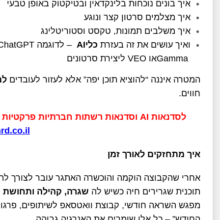
איך בונים נוכחות בלינקדאין ובטיקטוק באופן טבעי
איך מצלמים סרטון קצר ונוגע
איך משלבים תמונות, טקסט וסטוריטלינג
ואיך עושים את זה בעזרת
כלי
AI
–
לדוגמה
 ChatGPT
Gamma
או
VEO
ליצירת סרטונים
המטרה איננה “להוציא תוכן יפה” אלא לעזור לעובדים
למ
חווים
.
לסדנאות AI וסדנאות רשתות חברתיות פרקטיות וכייפיות לשגרירי מיתוג שלחו אלינו מייל להצעה:
d.co.il
איך מתחזקים לאורך זמן
אחרי שהקבוצה הוקמה והוכשרה האתגר עובר לצורך לת
תוכנית שגרירים חיה כשיש לה
שגרה, קהילה ותחושת ש
מפגש השראה חודשי, קבוצת וואטסאפ לשיתופים, פרגון 
החודש” – כל אלו שומרים את האנרגיה גבוהה
.