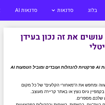
בלוג
סדנאות
סדנאות AI
א
עושים את זה נכון בעידן
יטלי
מאת יעקב רוזן – מנחה סדנאות AI פרקטיות להנהלות ועובדים ומוביל הטמעות AI
ווה ומחפש את ה"מאחורי הקלעים" של כל מקום
מפיין גיוס נוצץ או באתר קריירה מעוצב
.
 שלכם
מספרים
.
 ביום־יום, ברשתות, בשיחות ובקהילות המקצועיות
.