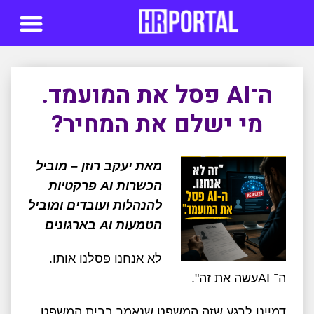
סדנאות AI
ה־AI פסל את המועמד.
מי ישלם את המחיר?
מאת יעקב רוזן – מוביל
הכשרות AI פרקטיות
להנהלות ועובדים ומוביל
הטמעות AI בארגונים
לא אנחנו פסלנו אותו.
ה־
AI
עשה את זה
."
דמיינו לרגע שזה המשפט שנאמר בבית המשפט