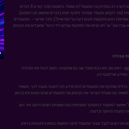
אבל לפעמים הדוגמאות יכולות לגלוש לנושאים לא רלוונטים או לא להציג לנו במדויק מי המועמד/ת שמולי. כתוצאה מכך קורים 3 דברים:
שית (איך לקטוע מועמד שמדבר ולמקד אותו בדברים שחשוב חנו לשמוע).
סיימת ראיון והתקשת לגבש דעה על המרואיין?). ודבר שלישי – המועמדים
 עברו טוב" או "לא הביאו את החוזקות שלהם לידי ביטוי" ומאבדים את הבטחון
מא
– ראיון טוב הוא נינוח ומצד שני גם אפקטיבי. חשוב לנהל את התהליך
מידע שרלוונטי לנו.
ד כללית שתיקח את המועמדים לתת מידע לא רלוונטי. מעבר לכך, תשאיר
ול, מה שעלול לערער את הבטחון של המועמדים שהם טועים ולא בכיווון.
" יאפשר למועמד להתמקד ספציפית במה שאנחנו רוצים לדעת. איך הוא
ה למעלה ולהיפך וכדומה.