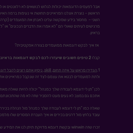
הראשון – נוצרת אצלנו המראיינים תחושת אי נעימות ברמה האי
השני – מחסור בידע שמקשה עלינו לאבחן את המועמדים (קרה ש
מרגישים לעיתים שאולי הם "לא אמרו את הדברים הנכונים" או "לא
בראיון.
אז איך לבקש דוגמאות ממועמדים בצורה אפקטיבית?
קבלו
2 טיפים חשובים שיעזרו לכם לבקש דוגמאות בראיונות עבודה:
1.
הגדירו מראש על איזה תחום,
skill
, ניסיון אתם רוצים לקבל דוג
ולתת למועמדים לבטא את עצמם לצד זה שנקבל כמראיינים את ה
לכן "תן לי דוגמא לעבודה שלך כמנהל" יכולה להיות שאלה מאו
אתכם גם במצב לא נעים מעט להסביר שזה לא מה שהתכוונתם לשא
שאלה כמו "תן לי דוגמא לעבודה שלך כמנהל מול הנהלה בכירה
עובד בלחץ מול דרגים בכירים או איך העברת המסרים שלו מלמט
זכרו שזה winwin ובקשת דוגמא מדויקת תיתן לנו את המידע שאנחנו רוצים לקבל ועבור המועמד תייצר תחושת בטחון ורלוונטיות בראיון.