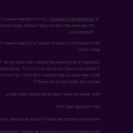
לא מסתפקים בדוגמא אחת –
כדי לא לבסס את האבחון על ד
מדוגמא אחת. במידה ומדובר בשתי דוגמאות שמעבירות את
להתקדם הלאה.
במידה ויש סתירה בין התנהגות המועמד/ת בדוגמא הראשונה לעו
מעידה עליו/ה.
כשלמועמדים יש בלק אאוט עם דוגמאות, העזרו בטכניקה של "ש
לי דוגמא לעבודה שלך כמנהל מול הנהלה בכירה". אז אם המוע
שייצרו חוויה שהנה הם מצליחים ויעזרו להם להיזכר. אלו יכולות 
האם נדרשת לשלוח חומרים לפני או אחרי?
לאחר שאלות אלו אפשר לשוב ולבקש דוגמא לשאלה שרצינו.
לצד הדוגמאות, חשוב לזכור:
אין פה אמירה לתפיסתי שאי אפשר להשתנות או להתפתח. הדוגמ
חלק מהשאלות יכול להיות גם בלמידה של המועמד בעקבות אותה