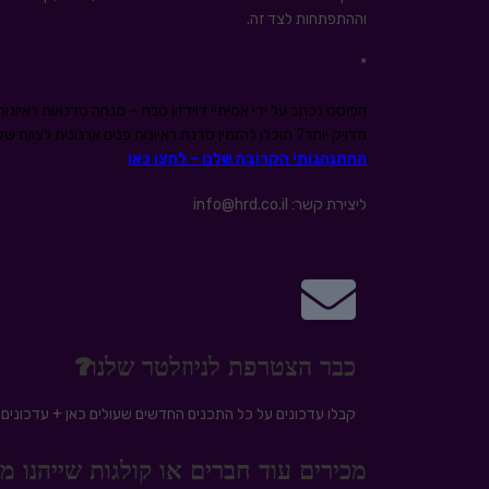
וההתפתחות לצד זה.
*
הפוסט נכתב על ידי אמיתיי דוידזון טבת – מנחה סדנאות ראיונות 
מדויק יותר? תוכלו להזמין סדנת ראיונות פנים ארגונית לצוות 
ההתנהגותי הקרובה שלנו – לחצו כאן
ליצירת קשר: info@hrd.co.il
כבר הצטרפת לניוזלטר שלנו?
קבלו עדכונים על כל התכנים החדשים שעולים כאן + עדכונים ע
מכירים עוד חברים או קולגות שייהנו