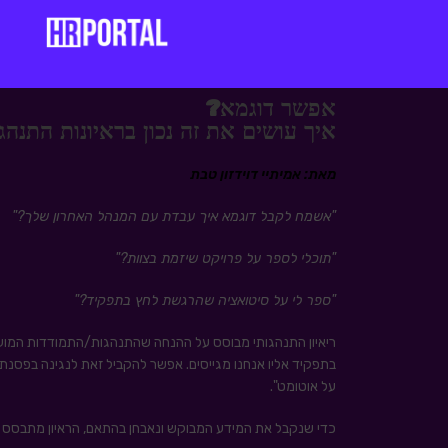
אפשר דוגמא?
איך עושים את זה נכון בראיונות התנהג
מאת: אמיתיי דוידזון טבת
"אשמח לקבל דוגמא איך עבדת עם המנהל האחרון שלך?"
"תוכלי לספר על פרויקט שיזמת בצוות?"
"ספר לי על סיטואציה שהרגשת לחץ בתפקיד?"
ריאיון התנהגותי מבוסס על ההנחה שהתנהגות/התמודדות המועמ
בתפקיד אליו אנחנו מגייסים. אפשר להקביל זאת לנגינה בפסנתר,
על אוטומט".
כדי שנקבל את המידע המבוקש ונאבחן בהתאם, הראיון מתבסס 