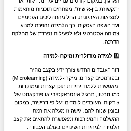
הארגון. במקום קורסים גנריים על “מנהיגות” או
“תקשורת בין-אישית”, מפתחים תוכניות מותאמות
למציאות הארגונית, החל מהתהליכים הפנימיים
ועד השפה העסקית. כך הלמידה נהפכת למנוע
צמיחה אסטרטגי ולא לפעילות נפרדת של מחלקת
הדרכה.
5️
למידה מודולרית ומיקרו-למידה
דור העובדים החדש צורך ידע בקצב מהיר
ובפורמטים קצרים. מיקרו-למידה (Microlearning)
מאפשרת ללמוד יחידות תוכן קצרות וממוקדות
כמו סרטון, תרגיל אינטראקטיבי או פודקאסט של
5 דקות. העובדים לומדים “על פי דרישה”, במקום
ובזמן שנוח להם. גישה זו מעלה את רמת
ההשלמה והמעורבות ומאפשרת להתאים את קצב
הלמידה למהירות השינויים בעולם העבודה.