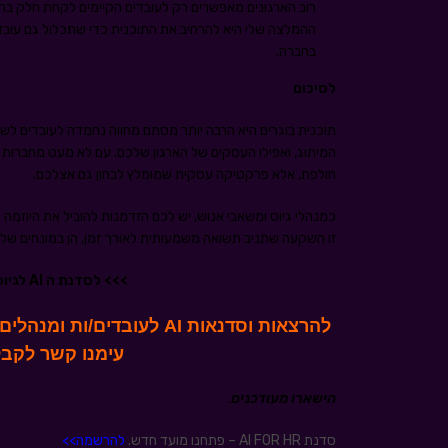
רוב הארגונים מאפשרים רק לעובדים הקיימים לקחת חלק בתו
ההמלצה שלי היא להרחיב את התוכנית כדי שתכלול גם עובדי
בחברה.
ל
סיכום
תוכנית בוגרים היא הרבה יותר מסתם מחווה נחמדה לעובדים לש
חולפת, אלא פרקטיקה עסקית שמומלץ לבחון גם אצלכם.
כמנהלי גיוס ומשאבי אנוש, יש לכם הזדמנות להוביל את היוזמה ה
זו השקעה שתניב תשואה משמעותית לאורך זמן, הן במונחים של ג
>>> לסדנת ה AI לגיוס וסורסינג הקרובה
להרצאות וסדנאות AI לעובדי
עימנו קשר לקב
הישארו מעודכנים
:
סדנת AI FOR HR – פתחנו מועד חדש.
להרשמה>>