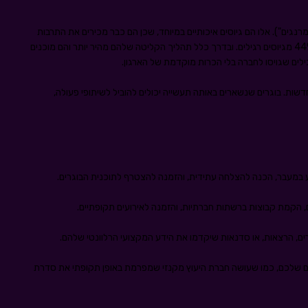
נגים"). אלו הם גיוסים איכותיים במיוחד, שכן הם כבר מכירים את התרבות
הארגונית ויש להם שיעור שימור שארות בחברה הגבוהים ב-44% מגיוסים רגילים. ובדרך כלל תהליך הקליטה שלהם מהיר יותר והם מוכנים
לים שגויסו לחברה בלי הכרות מוקדמת של הארגון.
חדשות. בוגרים שנשארים באותה תעשייה יכולים להוביל לשיתופי פעולה,
וע במעבר, הכנה להצלחה עתידית, והזמנה להצטרף לתוכנית הבוגרים.
, הקמת קבוצות ברשתות חברתיות, והזמנה לאירועים תקופתיים.
נרים, הרצאות, או סדנאות שיקדמו את הידע המקצועי הרלוונטי שלהם.
רים שלכם, כמו שעושה חברת היעוץ מקנזי שמפרמת באופן תקופתי את סדרת