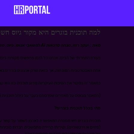
למה תוכנית בוגרים היא מקור גיוס חש
מאת : יעקב רוזן, מנחה סדנאות AI למשאבי אנוש, גיוס, סדנאות לינקדאין וסורסינג מבוססי AI
בעולם התחרותי של הגיוס, אנחנו כל הזמן מחפשים מקורות גיוס 
אחת האסטרטגיות המוכחות, אך כזאת שרק ארגונים בודדים בארץ 
במאמר זה נסקור את הסיבות העיקריות מדוע תוכנית כזו היא קר
(המאמר מבוסס על מאמרים שפרסמנו בעבר על ניהול תוכניות Alumni וחשיבות גיוס עובדי בומרנג ועל מאמר שפורסם לאחרונה בלינקדאין)
מהי בכלל תוכנית בוגרים?
תוכנית בוגרים היא מסגרת המאפשרת לארגון לשמור על קשר עם
(פיזיים או וירטואליים), ושירותי קריירה מתמשכים. חברות מובילו
של תוכניות אלו ומנהלות תוכניות מקיפות כאלה.