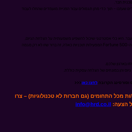
כנית חבר.
ם שעזבו – תוך כדי מתן תגמולים עבור הפניית מועמדים שהחלו לעבוד
עבר. היא כלי אסטרטגי שיכול להשפיע משמעותית על הצלחת הגיוס,
המיתוג, ואפילו העסקים של הארגון שלכם. עם לא מעט מחברות ה-Fortune 500 המפעילות תוכניות כאלה, זה ברור שזו לא רק מגמה
זו בארגון שלכם.
יוס והן במונחים של הצלחה עסקית כוללת.
לחצו כאן
<<<
ם/ות ומנהלים/ות מכל התחומים (גם חברות לא טכנולוגיות) – צרו
ל הצעה:
info@hrd.co.il