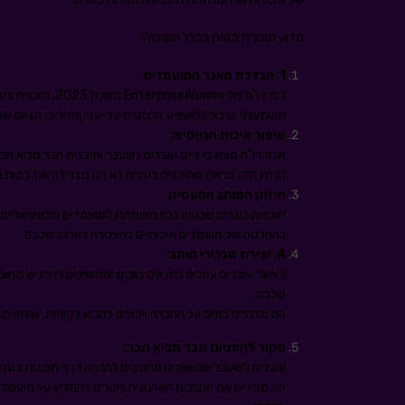
מדוע תוכנית כזאת בכלל חשובה?
1
.
הגדלת מאגר המועמדים
:
משמעותי שיכול להשפיע דרמטית על יעדי ותהליכי הגיוס של
שיפור איכות הגיוסים:
אותו דו"ח מצא כי גיוס עובדים לשעבר ותוכנית חבר מביא חבר 
הנתון הזה מראה שתוכנית בוגרים לא רק מגדילה את כמות הגי
חיזוק המותג המעסיק
:
תוכנית בוגרים שבנויה נכון מאותתת למועמדים פוטנציאליים
בהחלטה של מועמדים איכותיים להצטרף לארגון שלכם.
4
.
יצירת שגרירי מותג:
כאשר עובדים עוזבים בתנאים טובים וממשיכים להרגיש מחוב
שלכם.
הם מדברים בחיוב על החברה ויכולים להביא לקוחות, שותפים, 
מקור להפניות חבר מביא חבר:
עובדים לשעבר שנשארים מחוברים לחברה דרך תוכנית בוגרים
הם מכירים את התרבות הארגונית ויכולים להמליץ על מועמדי