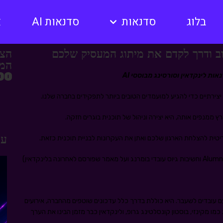
בלוג
סדנאות
סדנאות AI
א
וב ודרך לקדם את מיתוג המעסיק שלכם
הצט
המק
10,000 
יצירתיים כדי להגיע למועמדים הטובים ביותר לתפקידים בחברה שלנו.
ממנפים אותה, היא יצירה וניהול של תוכנית בוגרים חזקה.
עו
יטית להצלחת הארגון שלכם ואתן את העקרונות לבניית תוכנית כזאת.
 עובדים לשעבר. היא כוללת בדרך כלל עדכונים שוטפים מהחברה, אירועים
ת כמו מקינזי, בוסטון קונסלטינג גרופ, ולינקדאין כבר מזמן הבינו את הערך