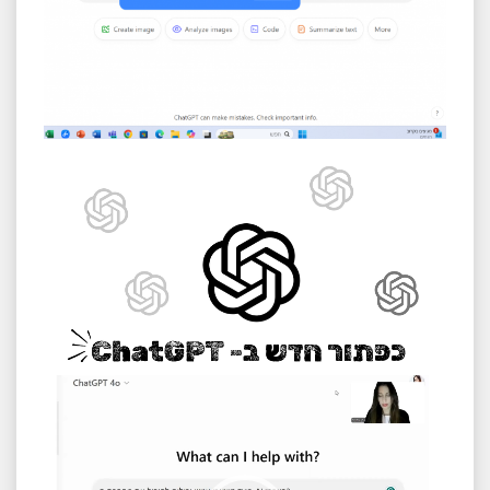
נגן
וידאו