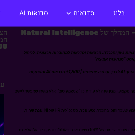
בלוג
סדנאות
סדנאות AI
א
8 שלבים פרקטים בבניית שוויון מגדרי - המהלך של Natural Intelligence
הצט
המק
12,000 
אות גיוון והכללה, הרצאות וסדנאות למחוברות ארגונית, לניהול
אסט "מנהיגות אמיצה"
ויעקב רוזן – עוזר לארגונים להפוך AI לדרך עבודה יומיומית | 1,500+ סדנאות AI והטמעות
עו
 מקצועי ומבין שזה לא עוד תוכן “שנשמע טוב” אלא משהו שאפשר ליישם
נטע פלר
, סמנכ"לית HR של NI ו
ענת שריר
,
בעולם שבו ארגונים רבים מדברים על גיוון והכלה, הם לא רק הציגו תוצאות מרשימות של 53% נשים בארגון ו-46% בתפקידי ניהול, אלא גם