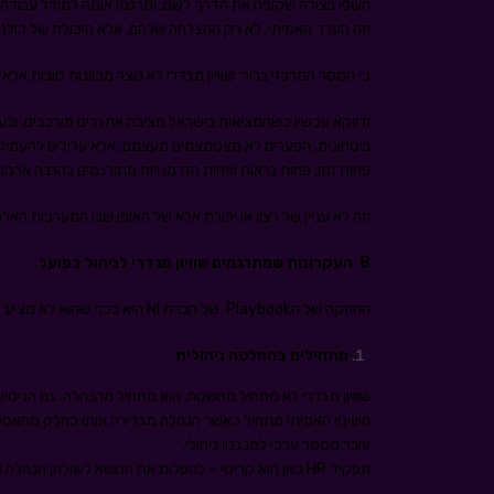
חשפו בצורה שקופה את הדרך לשם, ותרגמו אותה למודל עבודה בר
וזה הערך האמיתי: לא רק ההצלחה שלהם, אלא היכולת של כולנו
כי המסר המרכזי ברור: שוויון מגדרי לא נוצר מכוונות טובות אל
ודווקא עכשיו כשהמציאות בישראל מציבה אתגרים מורכבים, ובעי
ביטחונית, הפערים לא מצטמצמים מעצמם, אלא עלולים להעמיק
פחות זמן, פחות נראות ופחות הזדמנויות מתורגמים בהרבה ארגוני
וזה לא עניין של רצון או יכולת אלא של האופן שבו המערכות הארגוני
8
העקרונות שמתרגמים שוויון מגדרי לניהול בפועל
החוזקה של הPlaybook של חברת NI היא בכך שהוא לא מציע רק רעיונות אלא ממש נותן מסגרת ניהולית שלמה:
מתחילים בהחלטה ניהולית
שוויון מגדרי לא מתחיל מהשטח, הוא מתחיל מהנהלה. גם הניסיון שלנו מראה שכל
השינוי האמיתי מתחיל כאשר הנהלה מגדירה אותו כחלק מהאסטרט
עובר ממסר ערכי למנגנון ניהולי.
תפקיד HR כאן הוא קריטי – להעלות את הנושא לשולחן הנהלה ולחבר בין כוונה לביצוע.