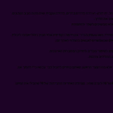
נהל. זה דורש הגדרת מדדים ברורים, מדידה עקבית ושיח פתוח סביב הנתונים.
אים את הדרך.
 אלא ממשיכים לשפר ולהתפתח.
 אם יש דבר אחד שהמהלך של Natural Intelligence מחדד, הוא ששוויון מגדרי אינו יוזמה נקודתית אלא מבחן ניהולי אמיתי ליכולת
אים שמאפשרים לאנשים להצליח לאורך זמן.
ם, לשימור עובדים ולחיזוק המחוברות הארגונית.
 אלא מה הצעד הראשון שאתם בוחרים להוביל כבר עכשיו כדי להפוך את
זאת גם הזדמנות נהדרת לפירגון ענק לנטע פלר, סמנכ"לית HR של NI ולענת שפיר, מנהלת האחריות החברתית של NI שהובילו את המיזם