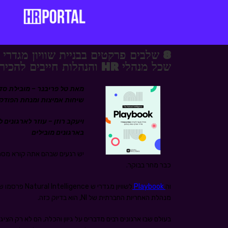
שכל מנהלי HR והנהלות חייבים להכיר
מאת טל פריבנר – מובילת סדנ
שיחות אמיצות ומנחת הפודק
בארגונים מובילים
יש רגעים שבהם אתה קורא מסמך
כבר מחר בבוקר.
וה
Playbook
לשוויון מגדרי ש Natural Intelligence פרסמו שבוע שעבר והוכן בהובלת
מנהלת האחריות החברתית של NI, הוא בדיוק כזה.