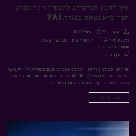
איך להכין סטיקרים לקמפיין חבר מביא
חבר בוואטצאפ בעזרת AI?
יעקב
27 ביולי 2023
chatgpt
/
AI
/
גיוס
/
מיתוג מעסיק
/
משאבי
אנוש
/
סורסינג
אין תגובות
איך להכין סטיקרים לקמפיין חבר מביא חבר בוואטצאפ בעזרת AI? ויקי גרונר
- מרצה ומנחת סדנאות AI FOR HR, גיוס ברשתות חברתיות, מיתוג מעסיק,
כתיבה גיוסית שיווקית וסטוריטלינגחבר מביא חבר…
להמשך קריאה