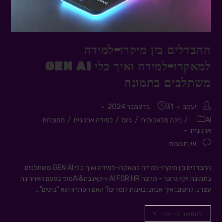
ההבדלים בין מיקרו-למידה
למאקרו-למידה ואיך כלי GEN AI
משתלבים בתמונה
יעקב
31 בדצמבר 2024
AI
/
בינה מלאכותית
/
גיוס
/
למידה ארגונית
/
מחוברות
ארגונית
אין תגובות
ההבדלים בין מיקרו-למידה למאקרו-למידה ואיך כלי GEN AI משתלבים
בתמונה ויקי גרונר - מרצה AI FOR HR ו-קאנבה&AIמתי בפעם האחרונה
עצרנו לחשוב: איך אנחנו באמת לומדים? האם הפתרון הוא "ביסים"…
להמשך קריאה