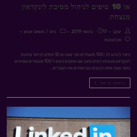
או 10 טיפים לניהול מסיבת לינקדאין
מנצחת
יעקב
17 בינואר 2019
גיוס
/
משאבי אנוש
אין תגובות
כיצד להגיע לכ-100 מועמדים תוך שעה או 10 טיפים לניהול מסיבת
לינקדאין מנצחת דמיינו מצב שבו אתם מגיעים ל 100 מועמדים מצויינים
בתוך שעה אחת וכבונוס גם הופכים את העובדים…
להמשך קריאה