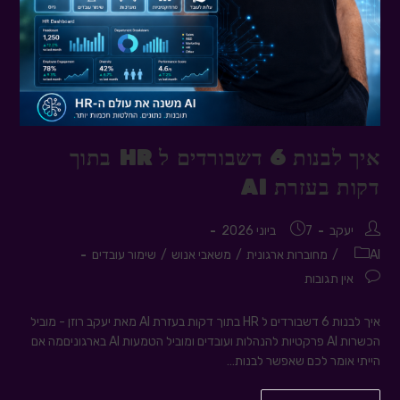
איך לבנות 6 דשבורדים ל HR בתוך
דקות בעזרת AI
יעקב
7 ביוני 2026
AI
/
מחוברות ארגונית
/
משאבי אנוש
/
שימור עובדים
אין תגובות
איך לבנות 6 דשבורדים ל HR בתוך דקות בעזרת AI מאת יעקב רוזן - מוביל
הכשרות AI פרקטיות להנהלות ועובדים ומוביל הטמעות AI בארגוניםמה אם
הייתי אומר לכם שאפשר לבנות…