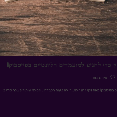
כדי להגיע למועמדים רלוונטיים בפייסבוק!
אין תגובות
ייסבוק! מאת ויקי גרונר לא... זו לא טעות הקלדה... וגם לא שיתוף פעולה סודי בין