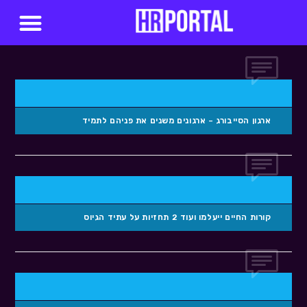
סדנאות AI
ארגון הסייבורג – ארגונים משנים את פניהם לתמיד
קורות החיים ייעלמו ועוד 2 תחזיות על עתיד הגיוס