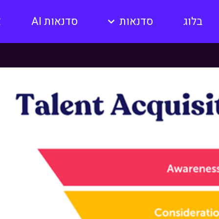
בלוג
סדנאות
סדנאות AI
א