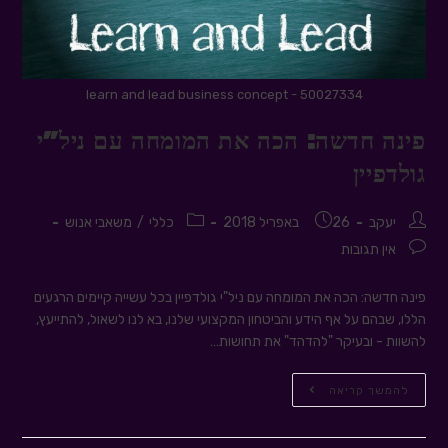
50027334 - learn and lead business concept
פינה חדשה: הכה את המומחה עם ניל"י
גולדפיין
יעקב
26 באפריל 2018
כללי
/
משאבי אנוש
אין תגובות
פינה חדשה: הכה את המומחה עם ניל"י גולדפיין בכל עשייה קיימים הרגעים
הללו, שבהם על אף הידע והביטחון המקצועי שלנו, בא לנו לשאול, להתייעץ,
להשוות - ובעיקר "להדהד" את תחושות…
להמשך קריאה