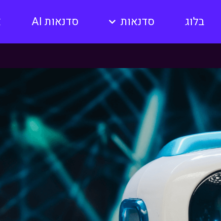
בלוג
סדנאות
סדנאות AI
א