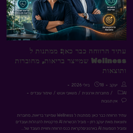
עתיד הרווחה כבר כאן: ממתנות ל
Wellness שמייצר בריאות, מחוברות
ותוצאות
יעקב
18 ביולי 2026
AI
/
מחוברות ארגונית
/
משאבי אנוש
/
שימור עובדים
אין תגובות
עתיד הרווחה כבר כאן: ממתנות ל Wellness שמייצר בריאות, מחוברות
ותוצאות מאת יעקב רוזן - מוביל הכשרות AI פרקטיות להנהלות ועובדים
ומוביל הטמעות AI בארגוניםלקראת כנס הרווחה וחוויית העובד של…