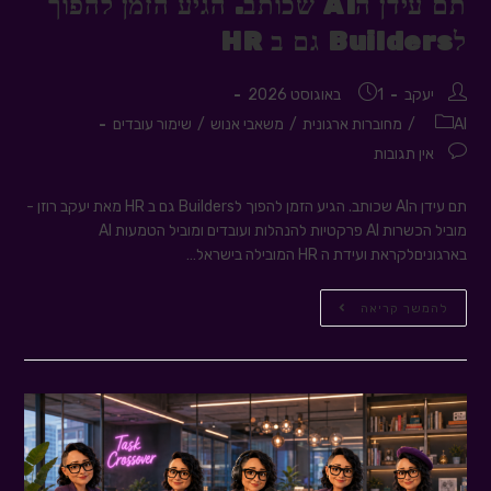
תם עידן הAI שכותב. הגיע הזמן להפוך
לBuilders גם ב HR
יעקב
1 באוגוסט 2026
AI
/
מחוברות ארגונית
/
משאבי אנוש
/
שימור עובדים
אין תגובות
תם עידן הAI שכותב. הגיע הזמן להפוך לBuilders גם ב HR מאת יעקב רוזן -
מוביל הכשרות AI פרקטיות להנהלות ועובדים ומוביל הטמעות AI
בארגוניםלקראת ועידת ה HR המובילה בישראל…
להמשך קריאה