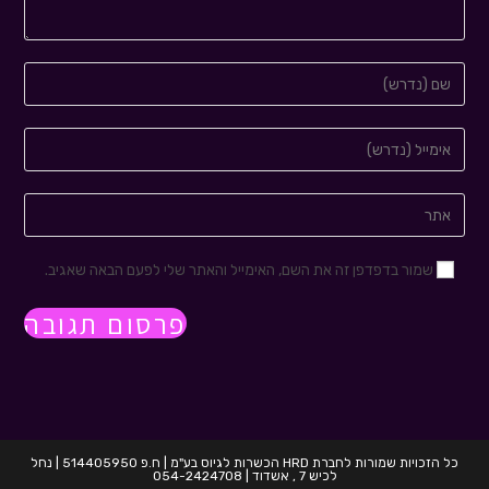
שמור בדפדפן זה את השם, האימייל והאתר שלי לפעם הבאה שאגיב.
כל הזכויות שמורות לחברת HRD הכשרות לגיוס בע"מ | ח.פ 514405950 | נחל
לכיש 7 , אשדוד | 054-2424708