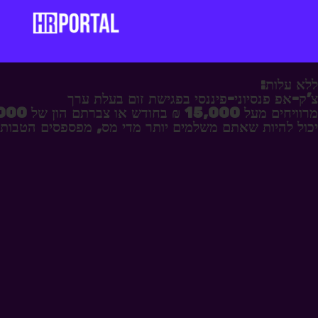
ללא עלות:
צ'ק-אפ פנסיוני-פיננסי בפגישת זום בעלת ערך
מרוויחים מעל 15,000 ₪ בחודש או צברתם הון של 500,000 ש"ח (לא כולל פנסיה)?
יכול להיות שאתם משלמים יותר מדי מס, מפספסים הטבות,