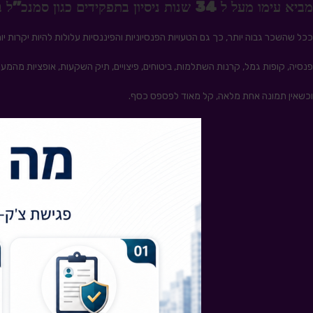
מביא עימו מעל ל 34 שנות ניסיון בתפקידים כגון סמנכ"ל בפניקס, משנה למנכ"ל במנורה, מנהל הגיל השלישי במגדל, מנכ"ל מבטח סימון ועוד.
ככל שהשכר גבוה יותר, כך גם הטעויות הפנסיוניות והפיננסיות עלולות להיות יקרות יות
פנסיה, קופות גמל, קרנות השתלמות, ביטוחים, פיצויים, תיק השקעות, אופציות מהמע
וכשאין תמונה אחת מלאה, קל מאוד לפספס כסף.